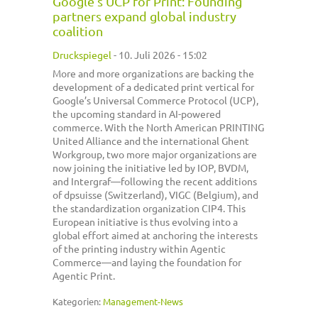
Google's UCP for Print: Founding
partners expand global industry
coalition
Druckspiegel
-
10. Juli 2026 - 15:02
More and more organizations are backing the
development of a dedicated print vertical for
Google’s Universal Commerce Protocol (UCP),
the upcoming standard in AI-powered
commerce. With the North American PRINTING
United Alliance and the international Ghent
Workgroup, two more major organizations are
now joining the initiative led by IOP, BVDM,
and Intergraf—following the recent additions
of dpsuisse (Switzerland), VIGC (Belgium), and
the standardization organization CIP4. This
European initiative is thus evolving into a
global effort aimed at anchoring the interests
of the printing industry within Agentic
Commerce—and laying the foundation for
Agentic Print.
Kategorien:
Management-News