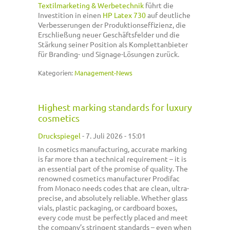
Textilmarketing & Werbetechnik
führt die
Investition in einen
HP Latex 730
auf deutliche
Verbesserungen der Produktionseffizienz, die
Erschließung neuer Geschäftsfelder und die
Stärkung seiner Position als Komplettanbieter
für Branding- und Signage-Lösungen zurück.
Kategorien:
Management-News
Highest marking standards for luxury
cosmetics
Druckspiegel
-
7. Juli 2026 - 15:01
In cosmetics manufacturing, accurate marking
is far more than a technical requirement – it is
an essential part of the promise of quality. The
renowned cosmetics manufacturer Prodifac
from Monaco needs codes that are clean, ultra-
precise, and absolutely reliable. Whether glass
vials, plastic packaging, or cardboard boxes,
every code must be perfectly placed and meet
the company’s stringent standards – even when