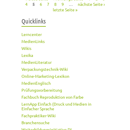
Seiten
4
5
6
7
8
9
…
nächste Seite ›
letzte Seite »
Quicklinks
Lerncenter
MedienLinks
Wikis
Lexika
MedienLiteratur
Verpackungstechnik-Wiki
Online-Marketing-Lexikon
MedienEnglisch
Prüfungsvorbereitung
Fachbuch Reproduktion von Farbe
LernApp Einfach (Druck und Medien in
Einfacher Sprache
Fachpraktiker-Wiki
Branchensuche
Weiterbildungsinitiative DI