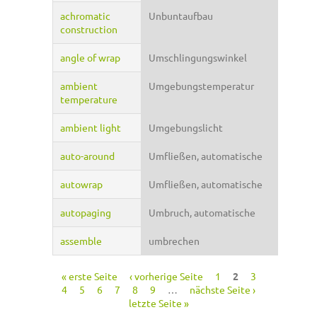
achromatic
Unbuntaufbau
construction
angle of wrap
Umschlingungswinkel
ambient
Umgebungstemperatur
temperature
ambient light
Umgebungslicht
auto-around
Umfließen, automatische
autowrap
Umfließen, automatische
autopaging
Umbruch, automatische
assemble
umbrechen
« erste Seite
‹ vorherige Seite
1
2
3
Seiten
4
5
6
7
8
9
…
nächste Seite ›
letzte Seite »