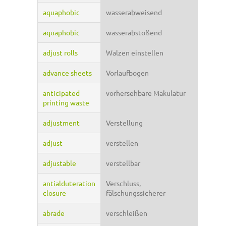
aquaphobic
wasserabweisend
aquaphobic
wasserabstoßend
adjust rolls
Walzen einstellen
advance sheets
Vorlaufbogen
anticipated
vorhersehbare Makulatur
printing waste
adjustment
Verstellung
adjust
verstellen
adjustable
verstellbar
antialduteration
Verschluss,
closure
fälschungssicherer
abrade
verschleißen