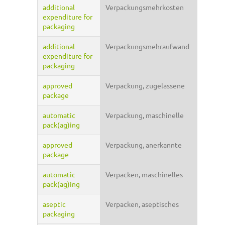
additional
Verpackungsmehrkosten
expenditure for
packaging
additional
Verpackungsmehraufwand
expenditure for
packaging
approved
Verpackung, zugelassene
package
automatic
Verpackung, maschinelle
pack(ag)ing
approved
Verpackung, anerkannte
package
automatic
Verpacken, maschinelles
pack(ag)ing
aseptic
Verpacken, aseptisches
packaging