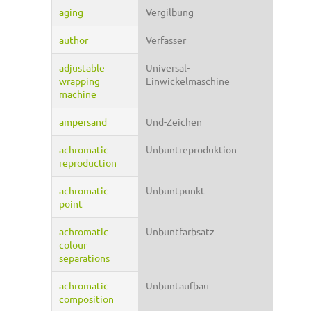
aging
Vergilbung
author
Verfasser
adjustable
Universal-
wrapping
Einwickelmaschine
machine
ampersand
Und-Zeichen
achromatic
Unbuntreproduktion
reproduction
achromatic
Unbuntpunkt
point
achromatic
Unbuntfarbsatz
colour
separations
achromatic
Unbuntaufbau
composition