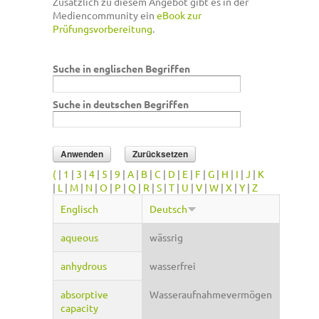
Zusätzlich zu diesem Angebot gibt es in der
Mediencommunity ein
eBook zur
Prüfungsvorbereitung
.
Suche in englischen Begriffen
Suche in deutschen Begriffen
(
|
1
|
3
|
4
|
5
|
9
|
A
|
B
|
C
|
D
|
E
|
F
|
G
|
H
|
I
|
J
|
K
|
L
|
M
|
N
|
O
|
P
|
Q
|
R
|
S
|
T
|
U
|
V
|
W
|
X
|
Y
|
Z
Englisch
Deutsch
aqueous
wässrig
anhydrous
wasserfrei
absorptive
Wasseraufnahmevermögen
capacity