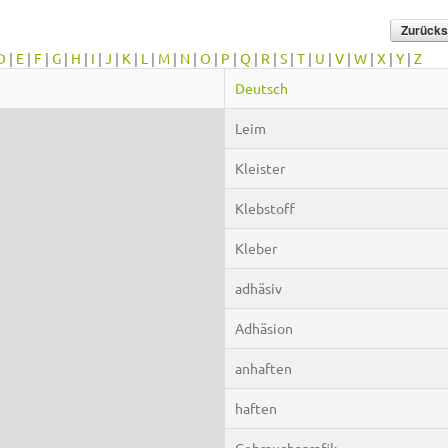
D
|
E
|
F
|
G
|
H
|
I
|
J
|
K
|
L
|
M
|
N
|
O
|
P
|
Q
|
R
|
S
|
T
|
U
|
V
|
W
|
X
|
Y
|
Z
Deutsch
Leim
Kleister
Klebstoff
Kleber
adhäsiv
Adhäsion
anhaften
haften
Gebrauchsgrafik