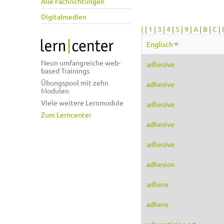
Alle Fachrichtungen
Digitalmedien
(
|
1
|
3
|
4
|
5
|
9
|
A
|
B
|
C
|
Englisch
Neun umfangreiche web-
adhesive
based Trainings
Übungspool mit zehn
adhesive
Modulen
Viele weitere Lernmodule
adhesive
Zum Lerncenter
adhesive
adhesive
adhesion
adhere
adhere
adevertising art