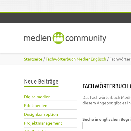
Direkt zum Inhalt
Startseite
/
Fachwörterbuch MedienEnglisch
/ Fachwörter
Neue Beiträge
FACHWÖRTERBUCH 
Digitalmedien
Das Fachwörterbuch Medie
diesem Angebot gibt es i
Printmedien
Designkonzeption
Suche in englischen Begr
Projektmanagement