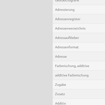
Adressierung
Adressenregister
Adressenverzeichnis
Adressaufkleber
Adressenformat
Adresse
Farbmischung, additive
additive Farbmischung
Zugabe
Zusatz
Additiv