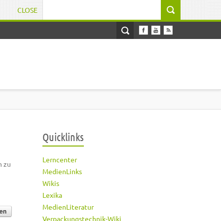
CLOSE
Suchformular
Quicklinks
Lerncenter
h zu
MedienLinks
Wikis
Lexika
MedienLiteratur
Verpackungstechnik-Wiki