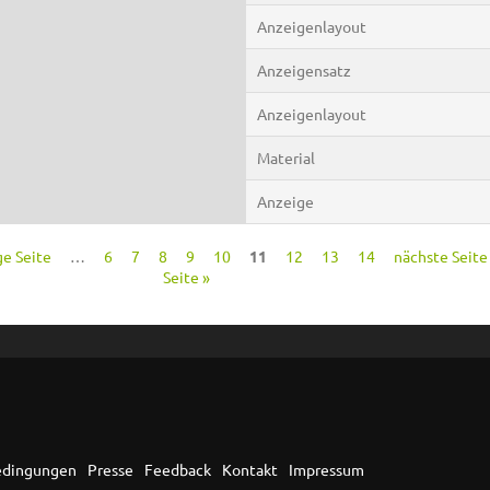
Anzeigenlayout
Anzeigensatz
Anzeigenlayout
Material
Anzeige
ge Seite
…
6
7
8
9
10
11
12
13
14
nächste Seite 
Seite »
edingungen
Presse
Feedback
Kontakt
Impressum