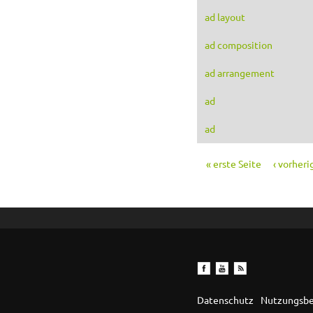
ad layout
ad composition
ad arrangement
ad
ad
« erste Seite
‹ vorheri
Seiten
Datenschutz
Nutzungsb