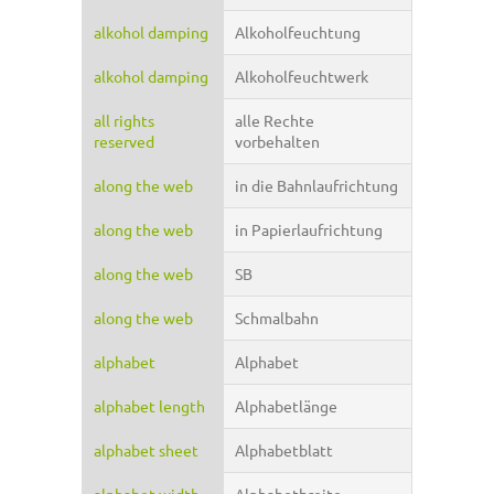
alkohol damping
Alkoholfeuchtung
alkohol damping
Alkoholfeuchtwerk
all rights
alle Rechte
reserved
vorbehalten
along the web
in die Bahnlaufrichtung
along the web
in Papierlaufrichtung
along the web
SB
along the web
Schmalbahn
alphabet
Alphabet
alphabet length
Alphabetlänge
alphabet sheet
Alphabetblatt