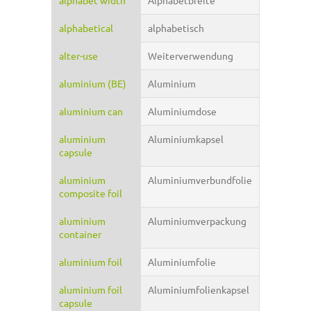
alphabet width
Alphabetbreite
alphabetical
alphabetisch
alter-use
Weiterverwendung
aluminium (BE)
Aluminium
aluminium can
Aluminiumdose
aluminium
Aluminiumkapsel
capsule
aluminium
Aluminiumverbundfolie
composite foil
aluminium
Aluminiumverpackung
container
aluminium foil
Aluminiumfolie
aluminium foil
Aluminiumfolienkapsel
capsule