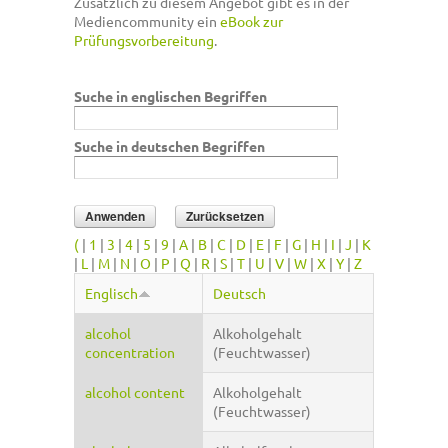
Zusätzlich zu diesem Angebot gibt es in der
Mediencommunity ein
eBook zur
Prüfungsvorbereitung
.
Suche in englischen Begriffen
Suche in deutschen Begriffen
(
|
1
|
3
|
4
|
5
|
9
|
A
|
B
|
C
|
D
|
E
|
F
|
G
|
H
|
I
|
J
|
K
|
L
|
M
|
N
|
O
|
P
|
Q
|
R
|
S
|
T
|
U
|
V
|
W
|
X
|
Y
|
Z
Englisch
Deutsch
alcohol
Alkoholgehalt
concentration
(Feuchtwasser)
alcohol content
Alkoholgehalt
(Feuchtwasser)