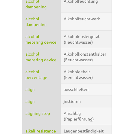
alcohol
Alkoholfeuchtung
dampening
alcohol
Alkoholfeuchtwerk
dampening
alcohol
Alkoholdosiergerät
metering device
(Feuchtwasser)
alcohol
Alkoholkonstanthalter
metering device
(Feuchtwasser)
alcohol
Alkoholgehalt
percentage
(Feuchtwasser)
align
ausschließen
align
justieren
aligning stop
Anschlag
(Papierführung)
alkali-resistance
Laugenbeständigkeit