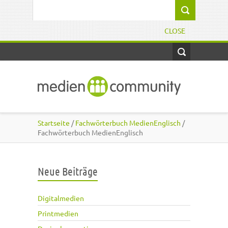
Direkt zum Inhalt
Suchformular
CLOSE
Startseite
/
Fachwörterbuch MedienEnglisch
/
Fachwörterbuch MedienEnglisch
Neue Beiträge
Digitalmedien
Printmedien