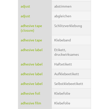
adjust
abstimmen
adjust
abgleichen
adhesive tape
Schlitzverklebung
(closure)
adhesive tape
Klebeband
adhesive label
Etikett,
druckwirksames
adhesive label
Haftetikett
adhesive label
Aufklebeetikett
adhesive label
Selbstklebeetikett
adhesive foil
Klebefolie
adhesive film
Klebefolie