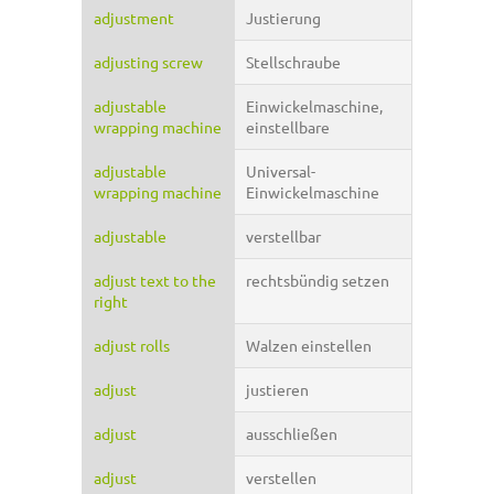
adjustment
Justierung
adjusting screw
Stellschraube
adjustable
Einwickelmaschine,
wrapping machine
einstellbare
adjustable
Universal-
wrapping machine
Einwickelmaschine
adjustable
verstellbar
adjust text to the
rechtsbündig setzen
right
adjust rolls
Walzen einstellen
adjust
justieren
adjust
ausschließen
adjust
verstellen