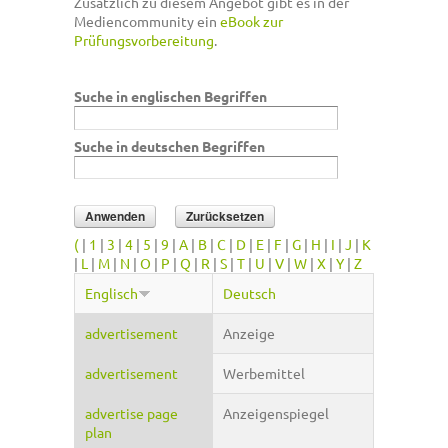
Zusätzlich zu diesem Angebot gibt es in der
Mediencommunity ein
eBook zur
Prüfungsvorbereitung
.
Suche in englischen Begriffen
Suche in deutschen Begriffen
(
|
1
|
3
|
4
|
5
|
9
|
A
|
B
|
C
|
D
|
E
|
F
|
G
|
H
|
I
|
J
|
K
|
L
|
M
|
N
|
O
|
P
|
Q
|
R
|
S
|
T
|
U
|
V
|
W
|
X
|
Y
|
Z
Englisch
Deutsch
advertisement
Anzeige
advertisement
Werbemittel
advertise page
Anzeigenspiegel
plan