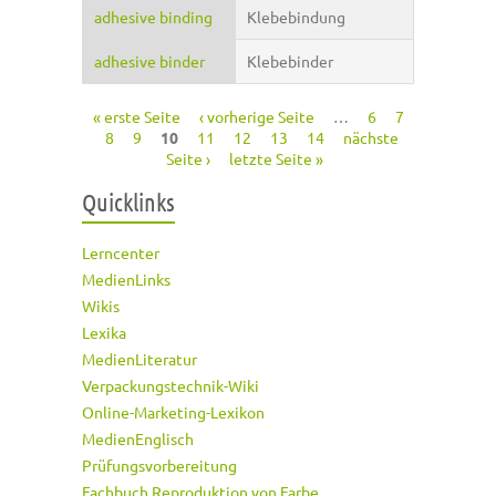
adhesive binding
Klebebindung
adhesive binder
Klebebinder
« erste Seite
‹ vorherige Seite
…
6
7
Seiten
8
9
10
11
12
13
14
nächste
Seite ›
letzte Seite »
Quicklinks
Lerncenter
MedienLinks
Wikis
Lexika
MedienLiteratur
Verpackungstechnik-Wiki
Online-Marketing-Lexikon
MedienEnglisch
Prüfungsvorbereitung
Fachbuch Reproduktion von Farbe