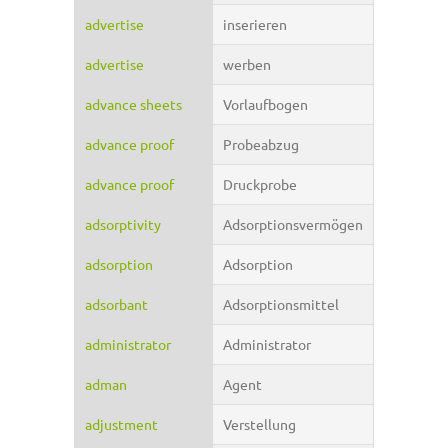
advertise
inserieren
advertise
werben
advance sheets
Vorlaufbogen
advance proof
Probeabzug
advance proof
Druckprobe
adsorptivity
Adsorptionsvermögen
adsorption
Adsorption
adsorbant
Adsorptionsmittel
administrator
Administrator
adman
Agent
adjustment
Verstellung