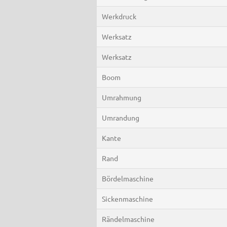
Werkdruck
Werksatz
Werksatz
Boom
Umrahmung
Umrandung
Kante
Rand
Bördelmaschine
Sickenmaschine
Rändelmaschine