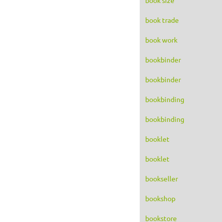
book trade
book work
bookbinder
bookbinder
bookbinding
bookbinding
booklet
booklet
bookseller
bookshop
bookstore