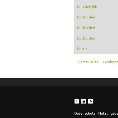
botched job
both-sided
both-sided
both-sided
bottle
« erste Seite
‹ vorheri
Seiten
Datenschutz
Nutzungsb