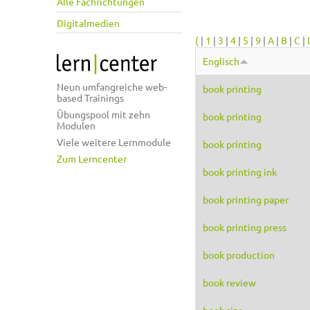
Alle Fachrichtungen
Digitalmedien
(
|
1
|
3
|
4
|
5
|
9
|
A
|
B
|
C
|
Englisch
Neun umfangreiche web-
book printing
based Trainings
Übungspool mit zehn
book printing
Modulen
Viele weitere Lernmodule
book printing
Zum Lerncenter
book printing ink
book printing paper
book printing press
book production
book review
book size