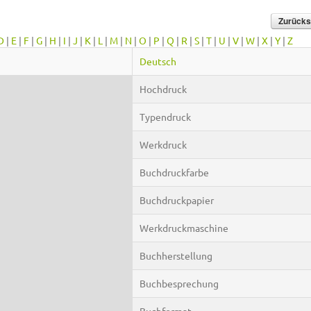
D
|
E
|
F
|
G
|
H
|
I
|
J
|
K
|
L
|
M
|
N
|
O
|
P
|
Q
|
R
|
S
|
T
|
U
|
V
|
W
|
X
|
Y
|
Z
Deutsch
Hochdruck
Typendruck
Werkdruck
Buchdruckfarbe
Buchdruckpapier
Werkdruckmaschine
Buchherstellung
Buchbesprechung
Buchformat