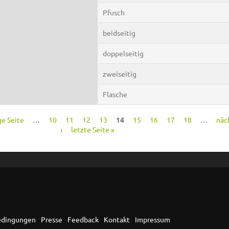
Pfusch
beidseitig
doppelseitig
zweiseitig
Flasche
ge Seite
…
10
11
12
13
14
15
16
17
18
…
näc
›
letzte Seite »
edingungen
Presse
Feedback
Kontakt
Impressum