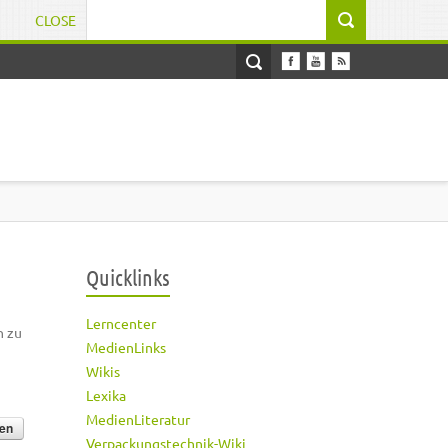
CLOSE
Suchformular
Quicklinks
Lerncenter
h zu
MedienLinks
Wikis
Lexika
MedienLiteratur
Verpackungstechnik-Wiki