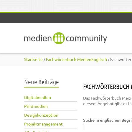
Direkt zum Inhalt
Startseite
/
Fachwörterbuch MedienEnglisch
/ Fachwörter
Neue Beiträge
FACHWÖRTERBUCH 
Digitalmedien
Das Fachwörterbuch Medie
diesem Angebot gibt es i
Printmedien
Designkonzeption
Suche in englischen Begr
Projektmanagement