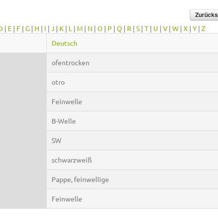
D
|
E
|
F
|
G
|
H
|
I
|
J
|
K
|
L
|
M
|
N
|
O
|
P
|
Q
|
R
|
S
|
T
|
U
|
V
|
W
|
X
|
Y
|
Z
Deutsch
ofentrocken
otro
Feinwelle
B-Welle
SW
schwarzweiß
Pappe, feinwellige
Feinwelle