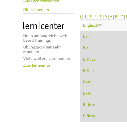
Alle Fachrichtungen
Digitalmedien
(
|
1
|
3
|
4
|
5
|
9
|
A
|
B
|
C
|
Englisch
Neun umfangreiche web-
b.d.
based Trainings
Übungspool mit zehn
b.d.
Modulen
Viele weitere Lernmodule
B-flute
Zum Lerncenter
B-flute
B+W
B+W
B flute
B flute