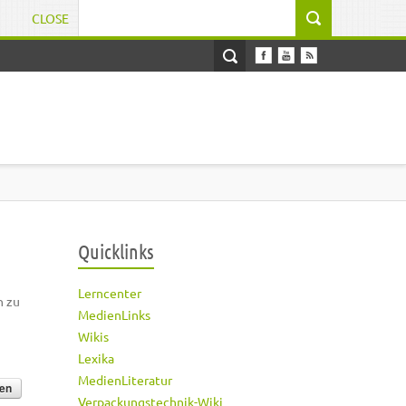
CLOSE
Suchformular
Quicklinks
Lerncenter
h zu
MedienLinks
Wikis
Lexika
MedienLiteratur
Verpackungstechnik-Wiki