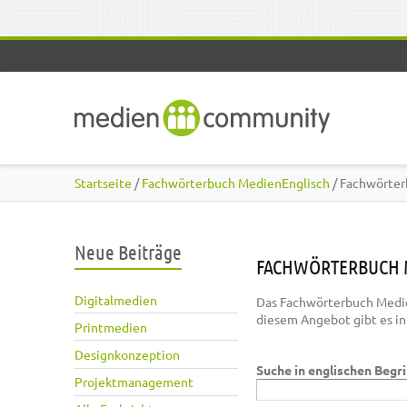
Direkt zum Inhalt
Startseite
/
Fachwörterbuch MedienEnglisch
/ Fachwörter
Neue Beiträge
FACHWÖRTERBUCH 
Digitalmedien
Das Fachwörterbuch Medie
diesem Angebot gibt es i
Printmedien
Designkonzeption
Suche in englischen Begr
Projektmanagement