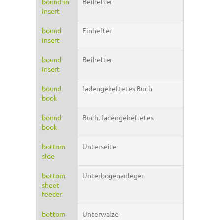
bound-in
Beihefter
insert
bound
Einhefter
insert
bound
Beihefter
insert
bound
fadengeheftetes Buch
book
bound
Buch, fadengeheftetes
book
bottom
Unterseite
side
bottom
Unterbogenanleger
sheet
feeder
bottom
Unterwalze