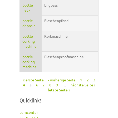
bottle
Engpass
neck
bottle
Flaschenpfand
deposit
bottle
Korkmaschine
corking
machine
bottle
Flaschenpropfmaschine
corking
machine
« erste Seite
‹ vorherige Seite
1
2
3
Seiten
4
5
6
7
8
9
…
nächste Seite ›
letzte Seite »
Quicklinks
Lerncenter