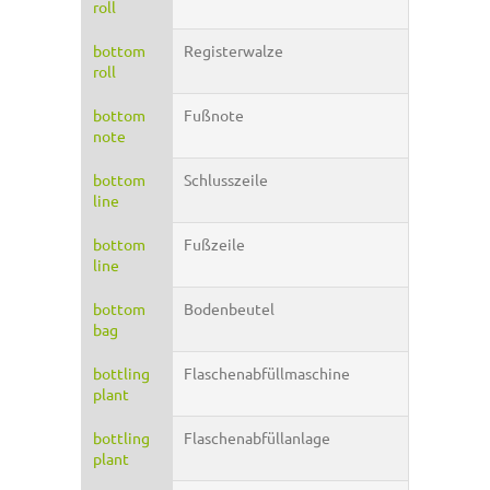
roll
bottom
Registerwalze
roll
bottom
Fußnote
note
bottom
Schlusszeile
line
bottom
Fußzeile
line
bottom
Bodenbeutel
bag
bottling
Flaschenabfüllmaschine
plant
bottling
Flaschenabfüllanlage
plant