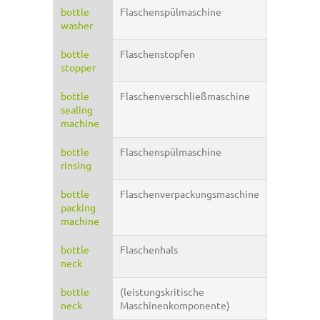
bottle
Flaschenspülmaschine
washer
bottle
Flaschenstopfen
stopper
bottle
Flaschenverschließmaschine
sealing
machine
bottle
Flaschenspülmaschine
rinsing
bottle
Flaschenverpackungsmaschine
packing
machine
bottle
Flaschenhals
neck
bottle
(leistungskritische
neck
Maschinenkomponente)