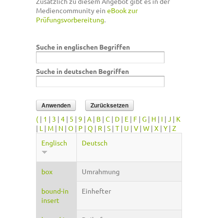
Zusätzlich zu diesem Angebot gibt es in der
Mediencommunity ein
eBook zur
Prüfungsvorbereitung
.
Suche in englischen Begriffen
Suche in deutschen Begriffen
(
|
1
|
3
|
4
|
5
|
9
|
A
|
B
|
C
|
D
|
E
|
F
|
G
|
H
|
I
|
J
|
K
|
L
|
M
|
N
|
O
|
P
|
Q
|
R
|
S
|
T
|
U
|
V
|
W
|
X
|
Y
|
Z
Englisch
Deutsch
box
Umrahmung
bound-in
Einhefter
insert