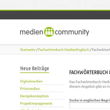
Direkt zum Inhalt
Startseite
/
Fachwörterbuch MedienEnglisch
/ Fachwörter
Neue Beiträge
FACHWÖRTERBUCH 
Digitalmedien
Das Fachwörterbuch Medie
diesem Angebot gibt es i
Printmedien
Designkonzeption
Suche in englischen Begr
Projektmanagement