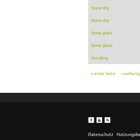
bone-dry
bone-dry
bone glass
bone glass
bonding
« erste Seite
‹ vorheri
Seiten
Datenschutz
Nutzungsb