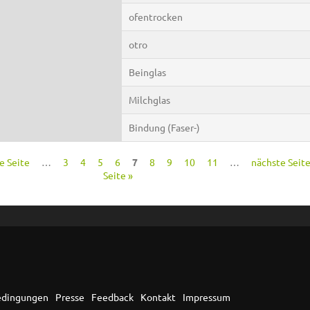
ofentrocken
otro
Beinglas
Milchglas
Bindung (Faser-)
ge Seite
…
3
4
5
6
7
8
9
10
11
…
nächste Seite
Seite »
edingungen
Presse
Feedback
Kontakt
Impressum