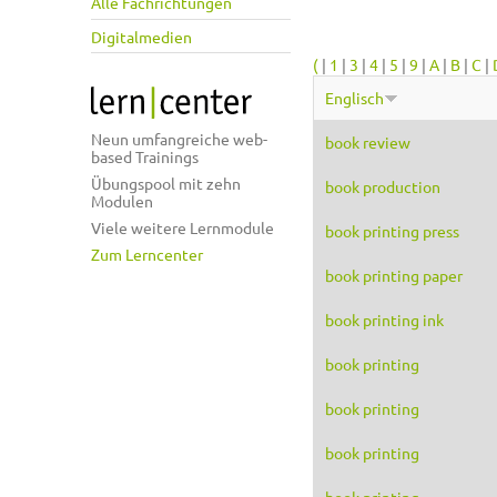
Alle Fachrichtungen
Digitalmedien
(
|
1
|
3
|
4
|
5
|
9
|
A
|
B
|
C
|
Englisch
Neun umfangreiche web-
book review
based Trainings
Übungspool mit zehn
book production
Modulen
Viele weitere Lernmodule
book printing press
Zum Lerncenter
book printing paper
book printing ink
book printing
book printing
book printing
book printing