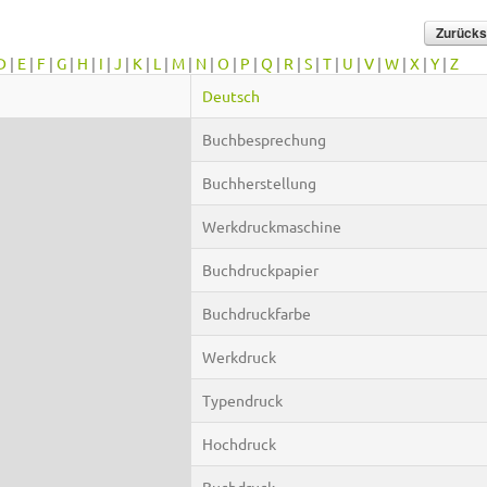
D
|
E
|
F
|
G
|
H
|
I
|
J
|
K
|
L
|
M
|
N
|
O
|
P
|
Q
|
R
|
S
|
T
|
U
|
V
|
W
|
X
|
Y
|
Z
Deutsch
Buchbesprechung
Buchherstellung
Werkdruckmaschine
Buchdruckpapier
Buchdruckfarbe
Werkdruck
Typendruck
Hochdruck
Buchdruck