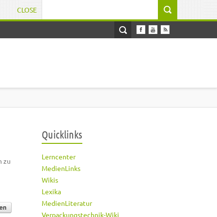
CLOSE
Suchformular
Quicklinks
Lerncenter
h zu
MedienLinks
Wikis
Lexika
MedienLiteratur
Verpackungstechnik-Wiki