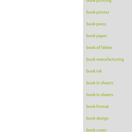
book printer
book press
book paper
book of fables
book manufacturing
book ink
book in sheets
book in sheets
book format
book design
book cover