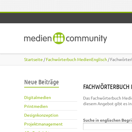
Direkt zum Inhalt
Startseite
/
Fachwörterbuch MedienEnglisch
/ Fachwörter
Neue Beiträge
FACHWÖRTERBUCH 
Digitalmedien
Das Fachwörterbuch Medie
diesem Angebot gibt es i
Printmedien
Designkonzeption
Suche in englischen Begr
Projektmanagement