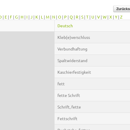
D
|
E
|
F
|
G
|
H
|
I
|
J
|
K
|
L
|
M
|
N
|
O
|
P
|
Q
|
R
|
S
|
T
|
U
|
V
|
W
|
X
|
Y
|
Z
Deutsch
Kleb(e)verschluss
Verbundhaftung
Spaltwiderstand
Kaschierfestigkeit
fett
fette Schrift
Schrift, fette
Fettschrift
Buchstabe, fetter