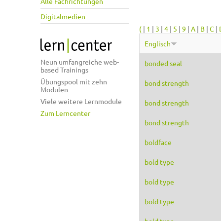
Alle Fachrichtungen
Digitalmedien
(
|
1
|
3
|
4
|
5
|
9
|
A
|
B
|
C
|
Englisch
Neun umfangreiche web-
bonded seal
based Trainings
Übungspool mit zehn
bond strength
Modulen
Viele weitere Lernmodule
bond strength
Zum Lerncenter
bond strength
boldface
bold type
bold type
bold type
bold type