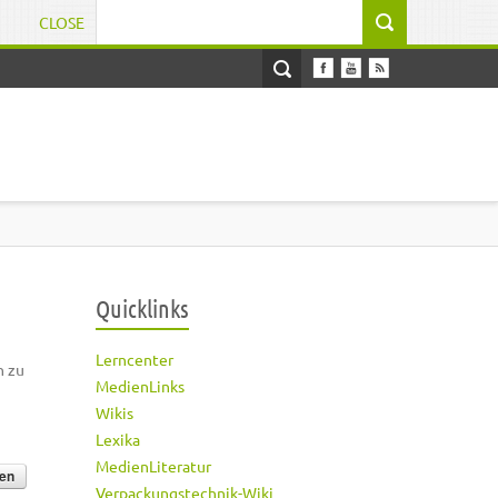
CLOSE
Suchformular
Quicklinks
Lerncenter
h zu
MedienLinks
Wikis
Lexika
MedienLiteratur
Verpackungstechnik-Wiki