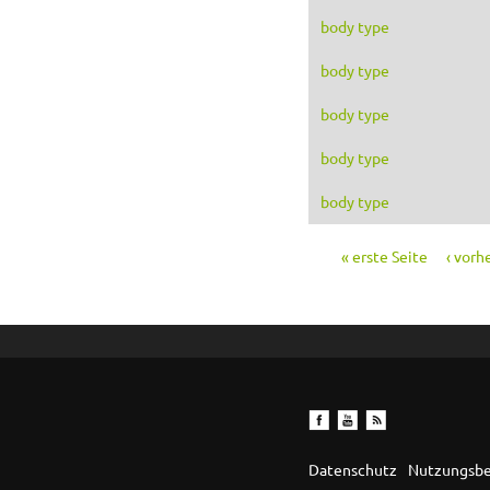
body type
body type
body type
body type
body type
« erste Seite
‹ vorh
Seiten
Datenschutz
Nutzungsb