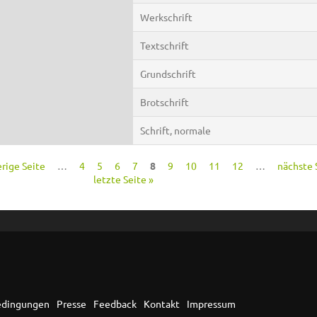
Werkschrift
Textschrift
Grundschrift
Brotschrift
Schrift, normale
erige Seite
…
4
5
6
7
8
9
10
11
12
…
nächste S
letzte Seite »
edingungen
Presse
Feedback
Kontakt
Impressum