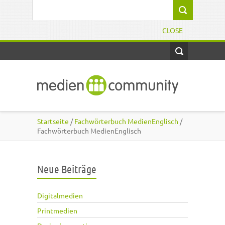
Direkt zum Inhalt
Suchformular
CLOSE
Startseite
/
Fachwörterbuch MedienEnglisch
/
Fachwörterbuch MedienEnglisch
Neue Beiträge
Digitalmedien
Printmedien