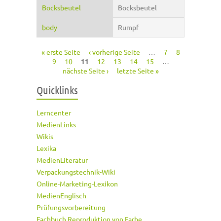
Bocksbeutel
Bocksbeutel
body
Rumpf
« erste Seite
‹ vorherige Seite
…
7
8
Seiten
9
10
11
12
13
14
15
…
nächste Seite ›
letzte Seite »
Quicklinks
Lerncenter
MedienLinks
Wikis
Lexika
MedienLiteratur
Verpackungstechnik-Wiki
Online-Marketing-Lexikon
MedienEnglisch
Prüfungsvorbereitung
Fachbuch Reproduktion von Farbe