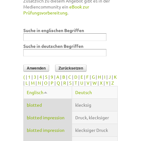
Zusätzlich zu diesem Angebot gibt es in der
Mediencommunity ein
eBook zur
Prüfungsvorbereitung
.
Suche in englischen Begriffen
Suche in deutschen Begriffen
(
|
1
|
3
|
4
|
5
|
9
|
A
|
B
|
C
|
D
|
E
|
F
|
G
|
H
|
I
|
J
|
K
|
L
|
M
|
N
|
O
|
P
|
Q
|
R
|
S
|
T
|
U
|
V
|
W
|
X
|
Y
|
Z
Englisch
Deutsch
blotted
klecksig
blotted impression
Druck, klecksiger
blotted impression
klecksiger Druck