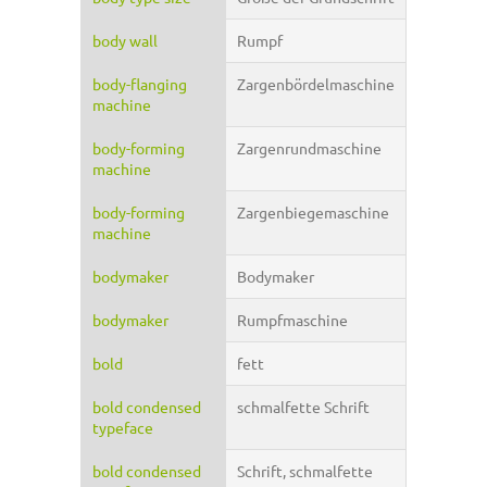
body wall
Rumpf
body-flanging
Zargenbördelmaschine
machine
body-forming
Zargenrundmaschine
machine
body-forming
Zargenbiegemaschine
machine
bodymaker
Bodymaker
bodymaker
Rumpfmaschine
bold
fett
bold condensed
schmalfette Schrift
typeface
bold condensed
Schrift, schmalfette