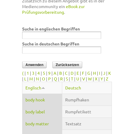
Zusätzlich zu diesem Angebot gibt es in der
Mediencommunity ein
eBook zur
Prüfungsvorbereitung
.
Suche in englischen Begriffen
Suche in deutschen Begriffen
(
|
1
|
3
|
4
|
5
|
9
|
A
|
B
|
C
|
D
|
E
|
F
|
G
|
H
|
I
|
J
|
K
|
L
|
M
|
N
|
O
|
P
|
Q
|
R
|
S
|
T
|
U
|
V
|
W
|
X
|
Y
|
Z
Englisch
Deutsch
body hook
Rumpfhaken
body label
Rumpfetikett
body matter
Textsatz