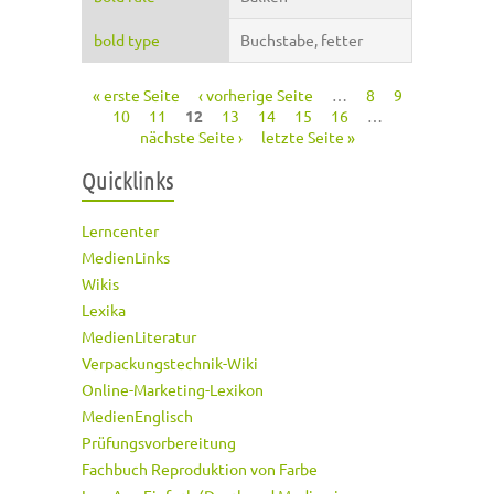
bold type
Buchstabe, fetter
« erste Seite
‹ vorherige Seite
…
8
9
Seiten
10
11
12
13
14
15
16
…
nächste Seite ›
letzte Seite »
Quicklinks
Lerncenter
MedienLinks
Wikis
Lexika
MedienLiteratur
Verpackungstechnik-Wiki
Online-Marketing-Lexikon
MedienEnglisch
Prüfungsvorbereitung
Fachbuch Reproduktion von Farbe