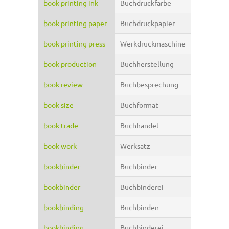
book printing ink
Buchdruckfarbe
book printing paper
Buchdruckpapier
book printing press
Werkdruckmaschine
book production
Buchherstellung
book review
Buchbesprechung
book size
Buchformat
book trade
Buchhandel
book work
Werksatz
bookbinder
Buchbinder
bookbinder
Buchbinderei
bookbinding
Buchbinden
bookbinding
Buchbinderei