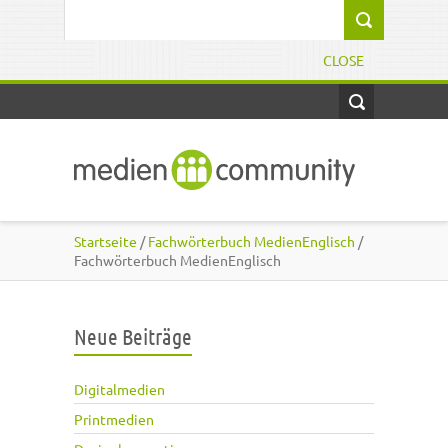
Direkt zum Inhalt
Suchformular
CLOSE
Startseite
/
Fachwörterbuch MedienEnglisch
/
Fachwörterbuch MedienEnglisch
Neue Beiträge
Digitalmedien
Printmedien