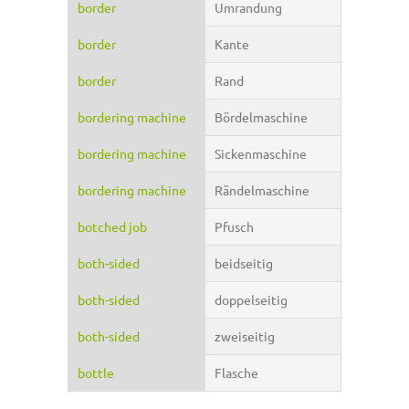
border
Umrandung
border
Kante
border
Rand
bordering machine
Bördelmaschine
bordering machine
Sickenmaschine
bordering machine
Rändelmaschine
botched job
Pfusch
both-sided
beidseitig
both-sided
doppelseitig
both-sided
zweiseitig
bottle
Flasche