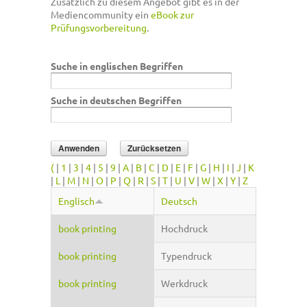
Zusätzlich zu diesem Angebot gibt es in der
Mediencommunity ein
eBook zur
Prüfungsvorbereitung
.
Suche in englischen Begriffen
Suche in deutschen Begriffen
(
|
1
|
3
|
4
|
5
|
9
|
A
|
B
|
C
|
D
|
E
|
F
|
G
|
H
|
I
|
J
|
K
|
L
|
M
|
N
|
O
|
P
|
Q
|
R
|
S
|
T
|
U
|
V
|
W
|
X
|
Y
|
Z
Englisch
Deutsch
book printing
Hochdruck
book printing
Typendruck
book printing
Werkdruck