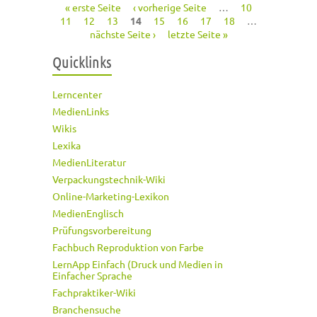
« erste Seite
‹ vorherige Seite
…
10
Seiten
11
12
13
14
15
16
17
18
…
nächste Seite ›
letzte Seite »
Quicklinks
Lerncenter
MedienLinks
Wikis
Lexika
MedienLiteratur
Verpackungstechnik-Wiki
Online-Marketing-Lexikon
MedienEnglisch
Prüfungsvorbereitung
Fachbuch Reproduktion von Farbe
LernApp Einfach (Druck und Medien in
Einfacher Sprache
Fachpraktiker-Wiki
Branchensuche