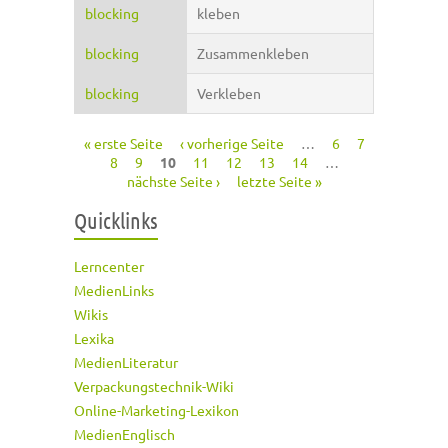
blocking
kleben
blocking
Zusammenkleben
blocking
Verkleben
« erste Seite
‹ vorherige Seite
…
6
7
Seiten
8
9
10
11
12
13
14
…
nächste Seite ›
letzte Seite »
Quicklinks
Lerncenter
MedienLinks
Wikis
Lexika
MedienLiteratur
Verpackungstechnik-Wiki
Online-Marketing-Lexikon
MedienEnglisch