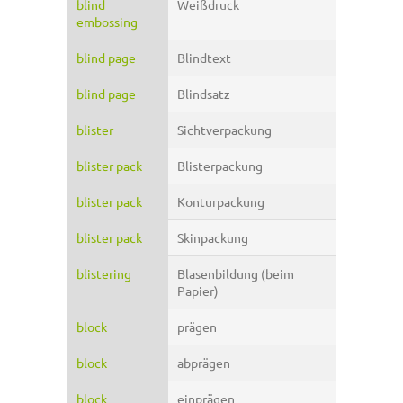
blind
Weißdruck
embossing
blind page
Blindtext
blind page
Blindsatz
blister
Sichtverpackung
blister pack
Blisterpackung
blister pack
Konturpackung
blister pack
Skinpackung
blistering
Blasenbildung (beim
Papier)
block
prägen
block
abprägen
block
einprägen