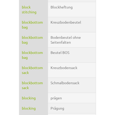
block
Blockheftung
stitching
blockbottom
Kreuzbodenbeutel
bag
blockbottom
Bodenbeutel ohne
bag
Seitenfalten
blockbottom
Beutel BOS
bag
blockbottom
Kreuzbodensack
sack
blockbottom
Schmalbodensack
sack
blocking
prägen
blocking
Prägung