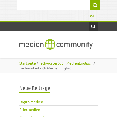
Direkt zum Inhalt
Suchformular
CLOSE
Startseite
/
Fachwörterbuch MedienEnglisch
/
Fachwörterbuch MedienEnglisch
Neue Beiträge
Digitalmedien
Printmedien