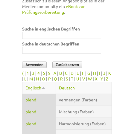
Zusätzlich zu diesem Angebot gibt es in der
Mediencommunity ein
eBook zur
Prüfungsvorbereitung
.
Suche in englischen Begriffen
Suche in deutschen Begriffen
(
|
1
|
3
|
4
|
5
|
9
|
A
|
B
|
C
|
D
|
E
|
F
|
G
|
H
|
I
|
J
|
K
|
L
|
M
|
N
|
O
|
P
|
Q
|
R
|
S
|
T
|
U
|
V
|
W
|
X
|
Y
|
Z
Englisch
Deutsch
blend
vermengen (Farben)
blend
Mischung (Farben)
blend
Harmonisierung (Farben)