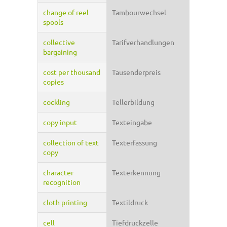
change of reel
Tambourwechsel
spools
collective
Tarifverhandlungen
bargaining
cost per thousand
Tausenderpreis
copies
cockling
Tellerbildung
copy input
Texteingabe
collection of text
Texterfassung
copy
character
Texterkennung
recognition
cloth printing
Textildruck
cell
Tiefdruckzelle