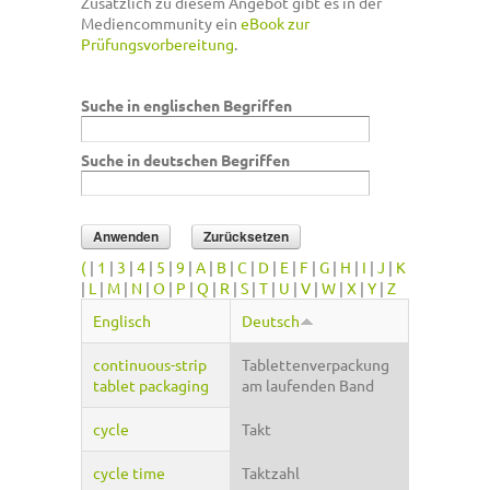
Zusätzlich zu diesem Angebot gibt es in der
Mediencommunity ein
eBook zur
Prüfungsvorbereitung
.
Suche in englischen Begriffen
Suche in deutschen Begriffen
(
|
1
|
3
|
4
|
5
|
9
|
A
|
B
|
C
|
D
|
E
|
F
|
G
|
H
|
I
|
J
|
K
|
L
|
M
|
N
|
O
|
P
|
Q
|
R
|
S
|
T
|
U
|
V
|
W
|
X
|
Y
|
Z
Englisch
Deutsch
continuous-strip
Tablettenverpackung
tablet packaging
am laufenden Band
cycle
Takt
cycle time
Taktzahl