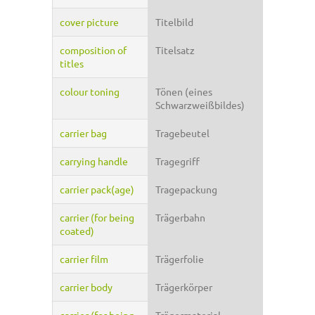
cover picture
Titelbild
composition of
Titelsatz
titles
colour toning
Tönen (eines
Schwarzweißbildes)
carrier bag
Tragebeutel
carrying handle
Tragegriff
carrier pack(age)
Tragepackung
carrier (for being
Trägerbahn
coated)
carrier film
Trägerfolie
carrier body
Trägerkörper