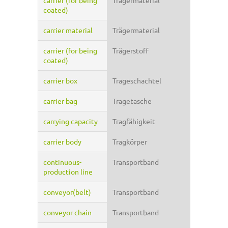
carrier (for being
Trägermaterial
coated)
carrier material
Trägermaterial
carrier (for being
Trägerstoff
coated)
carrier box
Trageschachtel
carrier bag
Tragetasche
carrying capacity
Tragfähigkeit
carrier body
Tragkörper
continuous-
Transportband
production line
conveyor(belt)
Transportband
conveyor chain
Transportband