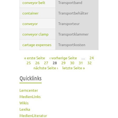
conveyor belt
Transportband
container
Transportbehälter
conveyor
Transporteur
conveyor clamp
Transportklammer
cartage expenses
Transportkosten
« erste Seite
‹ vorherige Seite
…
24
Seiten
25
26
27
28
29
30
31
32
nächste Seite ›
letzte Seite »
Quicklinks
Lerncenter
MedienLinks
Wikis
Lexika
MedienLiteratur