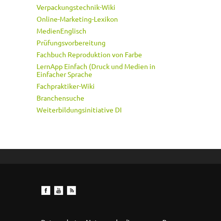
Verpackungstechnik-Wiki
Online-Marketing-Lexikon
MedienEnglisch
Prüfungsvorbereitung
Fachbuch Reproduktion von Farbe
LernApp Einfach (Druck und Medien in
Einfacher Sprache
Fachpraktiker-Wiki
Branchensuche
Weiterbildungsinitiative DI