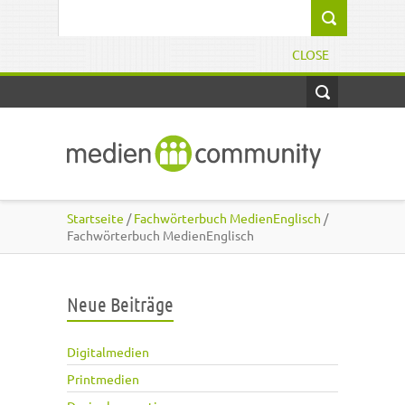
Direkt zum Inhalt
Suchformular
CLOSE
Startseite
/
Fachwörterbuch MedienEnglisch
/
Fachwörterbuch MedienEnglisch
Neue Beiträge
Digitalmedien
Printmedien