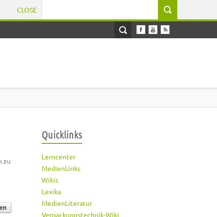
CLOSE
Suchformular
Quicklinks
Lerncenter
h zu
MedienLinks
Wikis
Lexika
MedienLiteratur
Verpackungstechnik-Wiki