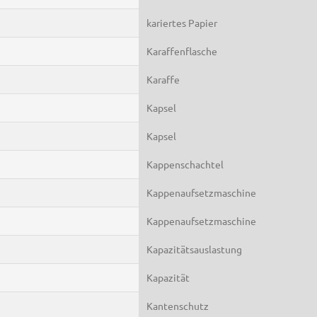
kariertes Papier
Karaffenflasche
Karaffe
Kapsel
Kapsel
Kappenschachtel
Kappenaufsetzmaschine
Kappenaufsetzmaschine
Kapazitätsauslastung
Kapazität
Kantenschutz