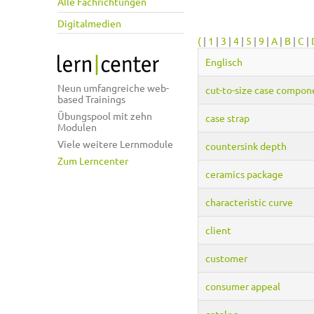
Alle Fachrichtungen
Digitalmedien
(
|
1
|
3
|
4
|
5
|
9
|
A
|
B
|
C
|
Englisch
Neun umfangreiche web-
cut-to-size case compon
based Trainings
Übungspool mit zehn
case strap
Modulen
Viele weitere Lernmodule
countersink depth
Zum Lerncenter
ceramics package
characteristic curve
client
customer
consumer appeal
catalog