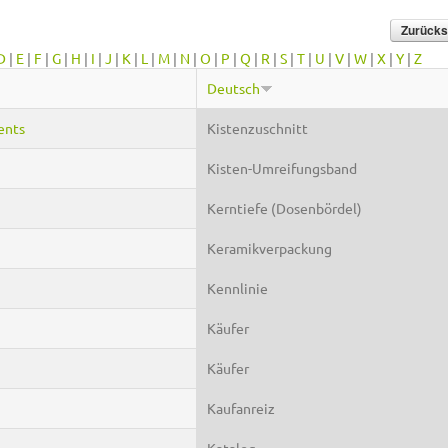
D
|
E
|
F
|
G
|
H
|
I
|
J
|
K
|
L
|
M
|
N
|
O
|
P
|
Q
|
R
|
S
|
T
|
U
|
V
|
W
|
X
|
Y
|
Z
Deutsch
ents
Kistenzuschnitt
Kisten-Umreifungsband
Kerntiefe (Dosenbördel)
Keramikverpackung
Kennlinie
Käufer
Käufer
Kaufanreiz
Katalog