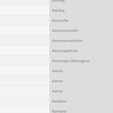
Katalog
Kartusche
Kartonzuschnitt
Kartoniermaschine
Kartonagedruck
Kartonage, überzogene
Karton
Karton
Karton
Karikatur
Karikatur