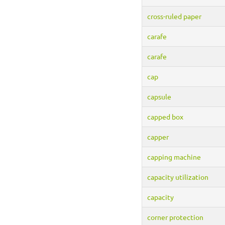
cross-ruled paper
carafe
carafe
cap
capsule
capped box
capper
capping machine
capacity utilization
capacity
corner protection