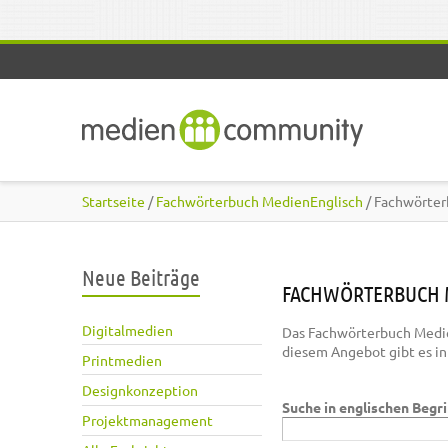
Direkt zum Inhalt
Startseite
/
Fachwörterbuch MedienEnglisch
/ Fachwörter
Neue Beiträge
FACHWÖRTERBUCH 
Digitalmedien
Das Fachwörterbuch Medie
diesem Angebot gibt es i
Printmedien
Designkonzeption
Suche in englischen Begr
Projektmanagement