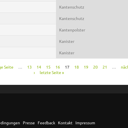
Kantenschutz
Kantenschutz
Kantenpolster
Kanister
Kanister
ge Seite
…
13
14
15
16
17
18
19
20
21
…
näc
›
letzte Seite »
edingungen
Presse
Feedback
Kontakt
Impressum