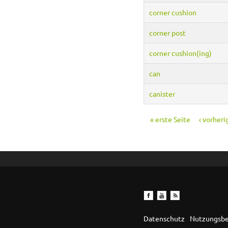
corner cushion
corner post
corner cushion(ing)
can
canister
« erste Seite
‹ vorheri
Seiten
Datenschutz
Nutzungsb