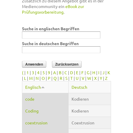
Zusätzlich zu diesem Angebot gibt es in der
Mediencommunity ein
eBook zur
Prüfungsvorbereitung
.
Suche in englischen Begriffen
Suche in deutschen Begriffen
(
|
1
|
3
|
4
|
5
|
9
|
A
|
B
|
C
|
D
|
E
|
F
|
G
|
H
|
I
|
J
|
K
|
L
|
M
|
N
|
O
|
P
|
Q
|
R
|
S
|
T
|
U
|
V
|
W
|
X
|
Y
|
Z
Englisch
Deutsch
code
Kodieren
Coding
Kodieren
coextrusion
Coextrusion