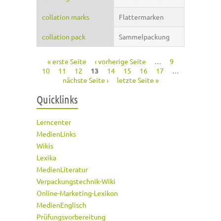
collation marks
Flattermarken
collation pack
Sammelpackung
« erste Seite
‹ vorherige Seite
…
9
Seiten
10
11
12
13
14
15
16
17
…
nächste Seite ›
letzte Seite »
Quicklinks
Lerncenter
MedienLinks
Wikis
Lexika
MedienLiteratur
Verpackungstechnik-Wiki
Online-Marketing-Lexikon
MedienEnglisch
Prüfungsvorbereitung