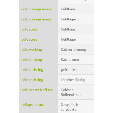
cold storage house
Kühlhaus
cold storage house
Kühllager
cold store
Kühlhaus
cold store
Kühllager
cold working
Kaltverformung
cold-forming
Kaltformen
cold-resisting
gefrierfest
cold-resisting
kältebeständig
cold-set web offset
Coldset-
Rollenoffset
collapsed can
Dose, flach
verpackte