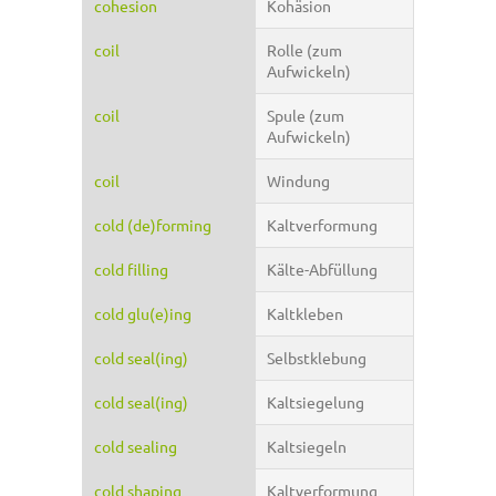
cohesion
Kohäsion
coil
Rolle (zum
Aufwickeln)
coil
Spule (zum
Aufwickeln)
coil
Windung
cold (de)forming
Kaltverformung
cold filling
Kälte-Abfüllung
cold glu(e)ing
Kaltkleben
cold seal(ing)
Selbstklebung
cold seal(ing)
Kaltsiegelung
cold sealing
Kaltsiegeln
cold shaping
Kaltverformung