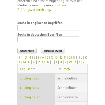
Zusätzlich zu diesem Angebot gibt es in der
Mediencommunity ein
eBook zur
Prüfungsvorbereitung
.
Suche in englischen Begriffen
Suche in deutschen Begriffen
(
|
1
|
3
|
4
|
5
|
9
|
A
|
B
|
C
|
D
|
E
|
F
|
G
|
H
|
I
|
J
|
K
|
L
|
M
|
N
|
O
|
P
|
Q
|
R
|
S
|
T
|
U
|
V
|
W
|
X
|
Y
|
Z
Englisch
Deutsch
cutting rules
Schneidelinien
cutting rules
Schneidlinien
cutting roller
Schneidwalze