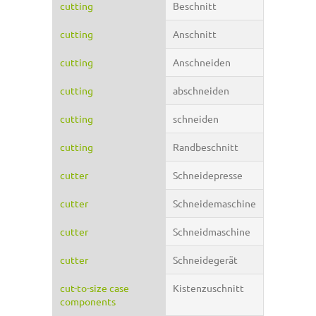
cutting
Beschnitt
cutting
Anschnitt
cutting
Anschneiden
cutting
abschneiden
cutting
schneiden
cutting
Randbeschnitt
cutter
Schneidepresse
cutter
Schneidemaschine
cutter
Schneidmaschine
cutter
Schneidegerät
cut-to-size case
Kistenzuschnitt
components