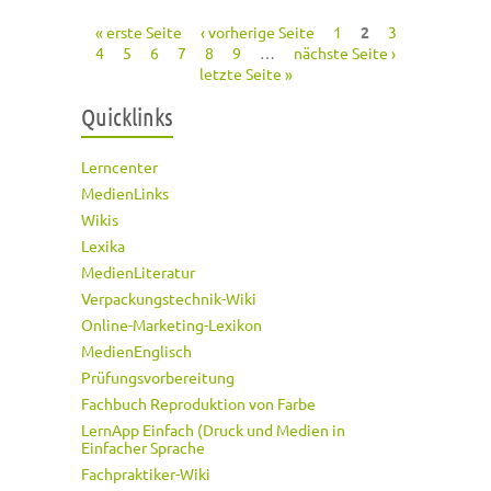
« erste Seite
‹ vorherige Seite
1
2
3
Seiten
4
5
6
7
8
9
…
nächste Seite ›
letzte Seite »
Quicklinks
Lerncenter
MedienLinks
Wikis
Lexika
MedienLiteratur
Verpackungstechnik-Wiki
Online-Marketing-Lexikon
MedienEnglisch
Prüfungsvorbereitung
Fachbuch Reproduktion von Farbe
LernApp Einfach (Druck und Medien in
Einfacher Sprache
Fachpraktiker-Wiki