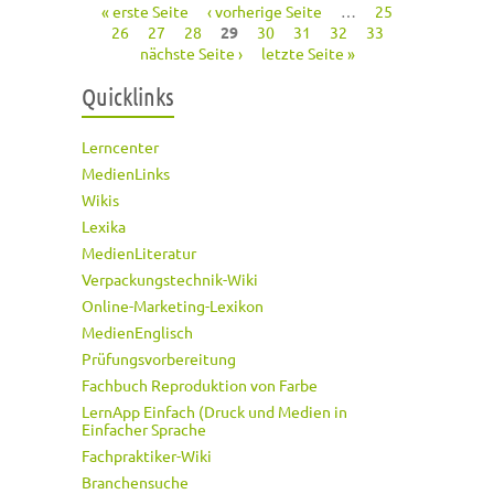
« erste Seite
‹ vorherige Seite
…
25
Seiten
26
27
28
29
30
31
32
33
nächste Seite ›
letzte Seite »
Quicklinks
Lerncenter
MedienLinks
Wikis
Lexika
MedienLiteratur
Verpackungstechnik-Wiki
Online-Marketing-Lexikon
MedienEnglisch
Prüfungsvorbereitung
Fachbuch Reproduktion von Farbe
LernApp Einfach (Druck und Medien in
Einfacher Sprache
Fachpraktiker-Wiki
Branchensuche