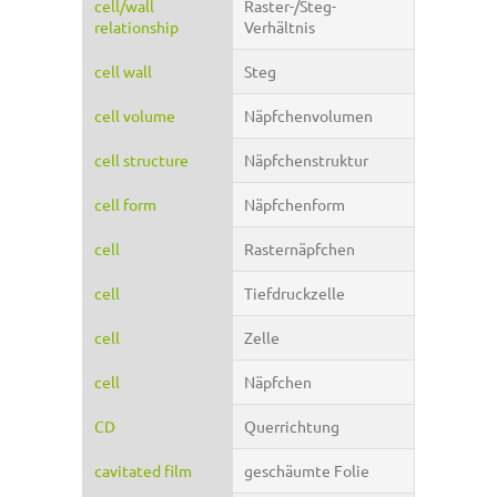
cell/wall
Raster-/Steg-
relationship
Verhältnis
cell wall
Steg
cell volume
Näpfchenvolumen
cell structure
Näpfchenstruktur
cell form
Näpfchenform
cell
Rasternäpfchen
cell
Tiefdruckzelle
cell
Zelle
cell
Näpfchen
CD
Querrichtung
cavitated film
geschäumte Folie