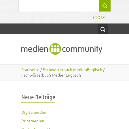
Direkt zum Inhalt
Suchformular
CLOSE
Startseite
/
Fachwörterbuch MedienEnglisch
/
Fachwörterbuch MedienEnglisch
Neue Beiträge
Digitalmedien
Printmedien