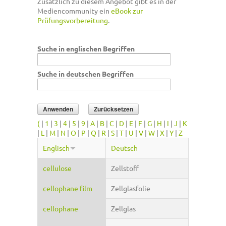
Zusätzlich zu diesem Angebot gibt es in der
Mediencommunity ein
eBook zur
Prüfungsvorbereitung
.
Suche in englischen Begriffen
Suche in deutschen Begriffen
(
|
1
|
3
|
4
|
5
|
9
|
A
|
B
|
C
|
D
|
E
|
F
|
G
|
H
|
I
|
J
|
K
|
L
|
M
|
N
|
O
|
P
|
Q
|
R
|
S
|
T
|
U
|
V
|
W
|
X
|
Y
|
Z
Englisch
Deutsch
cellulose
Zellstoff
cellophane film
Zellglasfolie
cellophane
Zellglas