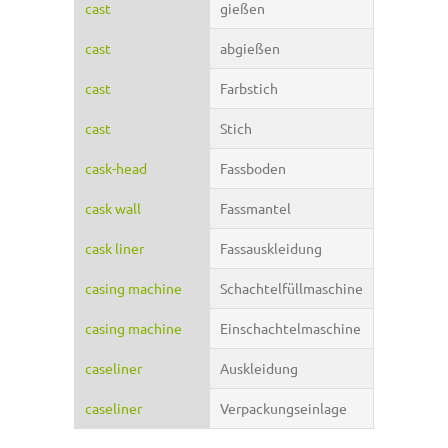
cast
gießen
cast
abgießen
cast
Farbstich
cast
Stich
cask-head
Fassboden
cask wall
Fassmantel
cask liner
Fassauskleidung
casing machine
Schachtelfüllmaschine
casing machine
Einschachtelmaschine
caseliner
Auskleidung
caseliner
Verpackungseinlage