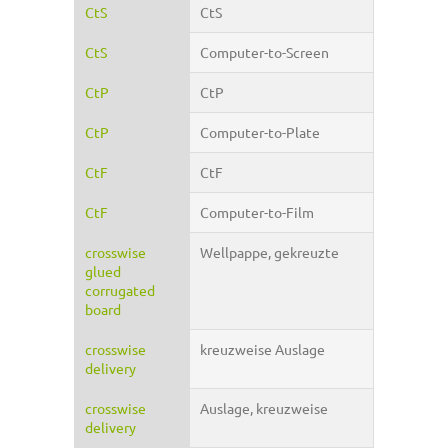
CtS
CtS
CtS
Computer-to-Screen
CtP
CtP
CtP
Computer-to-Plate
CtF
CtF
CtF
Computer-to-Film
crosswise
Wellpappe, gekreuzte
glued
corrugated
board
crosswise
kreuzweise Auslage
delivery
crosswise
Auslage, kreuzweise
delivery