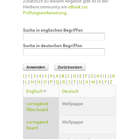
Zusätzlich zu diesem Angebot gibt es in der
Mediencommunity ein
eBook zur
Prüfungsvorbereitung
.
Suche in englischen Begriffen
Suche in deutschen Begriffen
(
|
1
|
3
|
4
|
5
|
9
|
A
|
B
|
C
|
D
|
E
|
F
|
G
|
H
|
I
|
J
|
K
|
L
|
M
|
N
|
O
|
P
|
Q
|
R
|
S
|
T
|
U
|
V
|
W
|
X
|
Y
|
Z
Englisch
Deutsch
currugated
Wellpappe
fibre board
currugated
Wellpappe
board