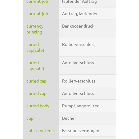
current job
laufender Auftrag
current job
Auftrag, laufender
currency
Banknotendruck
printing
curled
Rollierverschluss
cap(sule)
curled
Anrollverschluss
cap(sule)
curled cap
Rollierverschluss
curled cap
Anrollverschluss
curled body
Rumpf, angerollter
cup
Becher
cubis contents
Fassungsvermögen