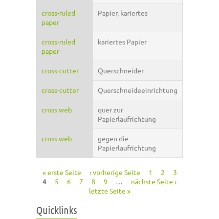
cross-ruled
Papier, kariertes
paper
cross-ruled
kariertes Papier
paper
cross-cutter
Querschneider
cross-cutter
Querschneideeinrichtung
cross web
quer zur
Papierlaufrichtung
cross web
gegen die
Papierlaufrichtung
« erste Seite
‹ vorherige Seite
1
2
3
Seiten
4
5
6
7
8
9
…
nächste Seite ›
letzte Seite »
Quicklinks