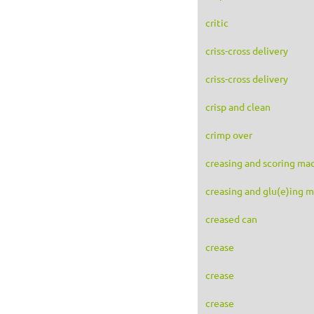
critic
criss-cross delivery
criss-cross delivery
crisp and clean
crimp over
creasing and scoring ma
creasing and glu(e)ing 
creased can
crease
crease
crease