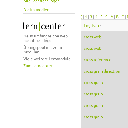
Alle Fachrichtungen
Digitalmedien
(
|
1
|
3
|
4
|
5
|
9
|
A
|
B
|
C
|
Englisch
Neun umfangreiche web-
cross web
based Trainings
Übungspool mit zehn
cross web
Modulen
Viele weitere Lernmodule
cross reference
Zum Lerncenter
cross grain direction
cross grain
cross grain
cross grain
cross grain
cross grain