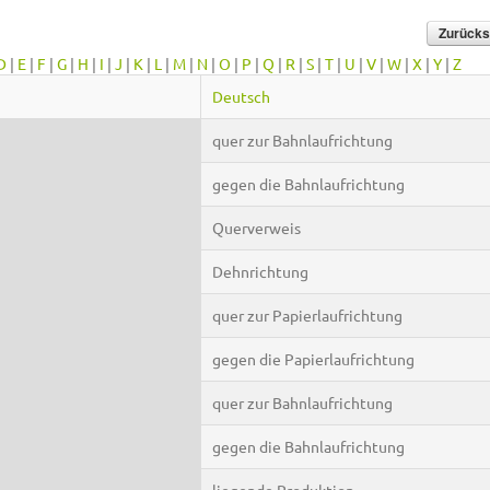
D
|
E
|
F
|
G
|
H
|
I
|
J
|
K
|
L
|
M
|
N
|
O
|
P
|
Q
|
R
|
S
|
T
|
U
|
V
|
W
|
X
|
Y
|
Z
Deutsch
quer zur Bahnlaufrichtung
gegen die Bahnlaufrichtung
Querverweis
Dehnrichtung
quer zur Papierlaufrichtung
gegen die Papierlaufrichtung
quer zur Bahnlaufrichtung
gegen die Bahnlaufrichtung
liegende Produktion