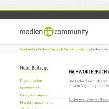
Direkt zum Inhalt
Startseite
/
Fachwörterbuch MedienEnglisch
/ Fachwörter
Neue Beiträge
FACHWÖRTERBUCH 
Digitalmedien
Das Fachwörterbuch Medie
diesem Angebot gibt es i
Printmedien
Designkonzeption
Suche in englischen Begr
Projektmanagement