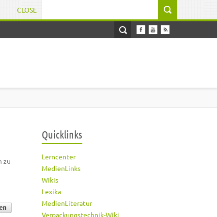
CLOSE
Suchformular
Quicklinks
Lerncenter
h zu
MedienLinks
Wikis
Lexika
MedienLiteratur
Verpackungstechnik-Wiki