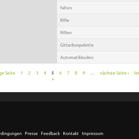
falten
Rille
Rillen
Gitterboxpalette
Automatikboden
ge Seite
1
2
3
4
5
6
7
8
9
…
nächste Seite ›
le
»
edingungen
Presse
Feedback
Kontakt
Impressum