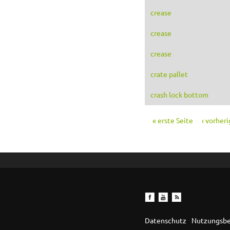
crease
crease
crease
crate pallet
crash lock bottom
« erste Seite
‹ vorheri
Seiten
Datenschutz
Nutzungsb