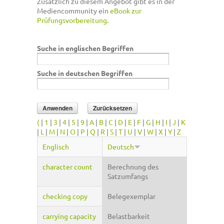
Zusätzlich zu diesem Angebot gibt es in der
Mediencommunity ein
eBook zur
Prüfungsvorbereitung
.
Suche in englischen Begriffen
Suche in deutschen Begriffen
(
|
1
|
3
|
4
|
5
|
9
|
A
|
B
|
C
|
D
|
E
|
F
|
G
|
H
|
I
|
J
|
K
|
L
|
M
|
N
|
O
|
P
|
Q
|
R
|
S
|
T
|
U
|
V
|
W
|
X
|
Y
|
Z
Englisch
Deutsch
character count
Berechnung des
Satzumfangs
checking copy
Belegexemplar
carrying capacity
Belastbarkeit