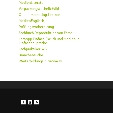
MedienLiteratur
Verpackungstechnik-Wiki
Online-Marketing-Lexikon
MedienEnglisch
Prüfungsvorbereitung
Fachbuch Reproduktion von Farbe
LernApp Einfach (Druck und Medien in
Einfacher Sprache
Fachpraktiker-Wiki
Branchensuche
Weiterbildungsinitiative DI