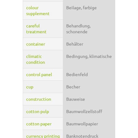
colour
Beilage, farbige
supplement
careful
Behandlung,
treatment
schonende
container
Behälter
climatic
Bedingung, klimatische
condition
control panel
Bedienfeld
cup
Becher
construction
Bauweise
cotton pulp
Baumwollzellstoff
cotton paper
Baumwollpapier
currency printing
Banknotendruck