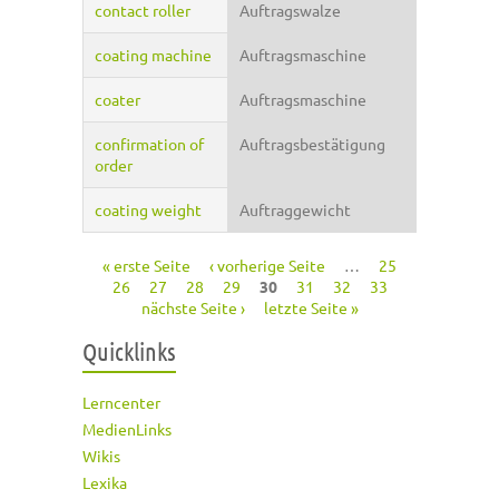
contact roller
Auftragswalze
coating machine
Auftragsmaschine
coater
Auftragsmaschine
confirmation of
Auftragsbestätigung
order
coating weight
Auftraggewicht
« erste Seite
‹ vorherige Seite
…
25
Seiten
26
27
28
29
30
31
32
33
nächste Seite ›
letzte Seite »
Quicklinks
Lerncenter
MedienLinks
Wikis
Lexika