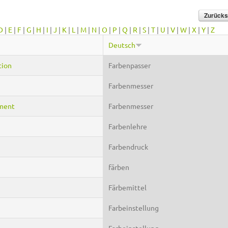
D
|
E
|
F
|
G
|
H
|
I
|
J
|
K
|
L
|
M
|
N
|
O
|
P
|
Q
|
R
|
S
|
T
|
U
|
V
|
W
|
X
|
Y
|
Z
Deutsch
tion
Farbenpasser
Farbenmesser
ument
Farbenmesser
Farbenlehre
Farbendruck
färben
Färbemittel
Farbeinstellung
Farbeinstellung