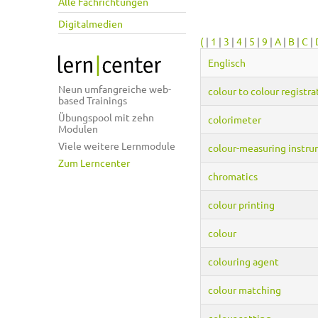
Alle Fachrichtungen
Digitalmedien
(
|
1
|
3
|
4
|
5
|
9
|
A
|
B
|
C
|
Englisch
Neun umfangreiche web-
colour to colour registra
based Trainings
Übungspool mit zehn
colorimeter
Modulen
Viele weitere Lernmodule
colour-measuring instr
Zum Lerncenter
chromatics
colour printing
colour
colouring agent
colour matching
colour setting