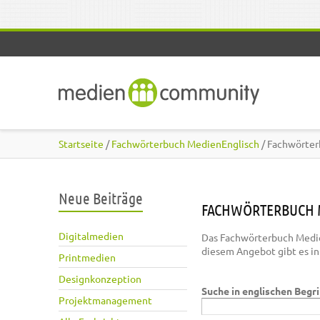
Direkt zum Inhalt
Startseite
/
Fachwörterbuch MedienEnglisch
/ Fachwörter
Neue Beiträge
FACHWÖRTERBUCH 
Digitalmedien
Das Fachwörterbuch Medie
diesem Angebot gibt es i
Printmedien
Designkonzeption
Suche in englischen Begr
Projektmanagement