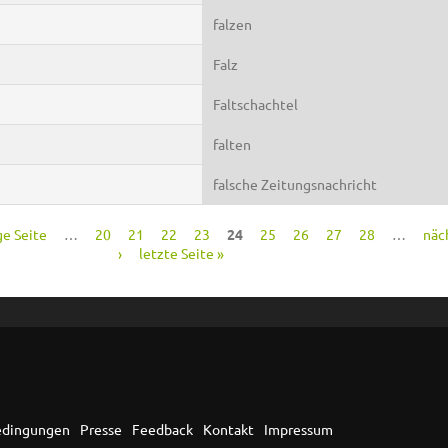
falzen
Falz
Faltschachtel
falten
falsche Zeitungsnachricht
ge Seite
…
20
21
22
23
24
25
26
27
28
…
näc
›
letzte Seite »
edingungen
Presse
Feedback
Kontakt
Impressum