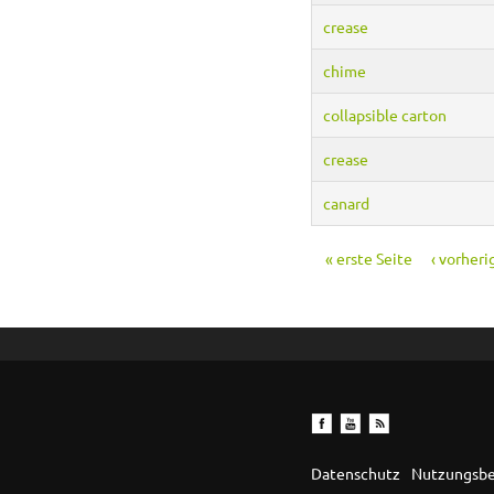
crease
chime
collapsible carton
crease
canard
« erste Seite
‹ vorheri
Seiten
Datenschutz
Nutzungsb