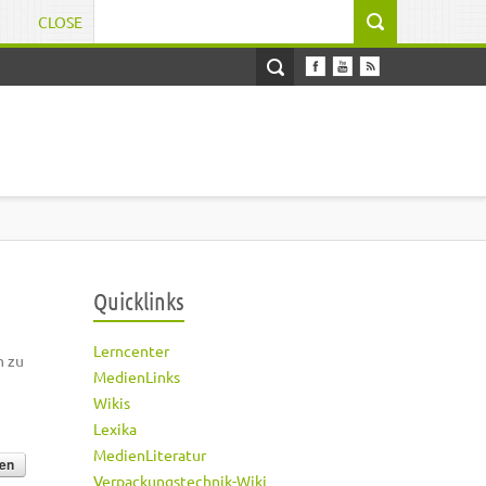
CLOSE
Suchformular
Quicklinks
Lerncenter
h zu
MedienLinks
Wikis
Lexika
MedienLiteratur
Verpackungstechnik-Wiki