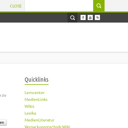
CLOSE
Suchformular
Quicklinks
Lerncenter
h zu
MedienLinks
Wikis
Lexika
MedienLiteratur
Verpackungstechnik-Wiki