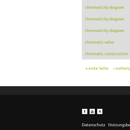
chromaticity diagram
chromaticity diagram
chromaticity diagram
chromatic value
chromatic construction
« erste Seite
‹ vorheri
Seiten
Datenschutz
Nutzungsb