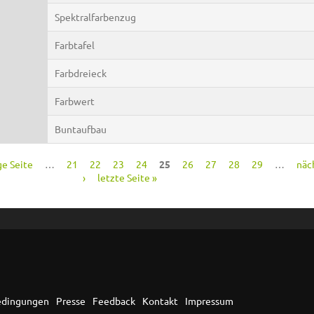
Spektralfarbenzug
Farbtafel
Farbdreieck
Farbwert
Buntaufbau
ge Seite
…
21
22
23
24
25
26
27
28
29
…
näc
›
letzte Seite »
edingungen
Presse
Feedback
Kontakt
Impressum