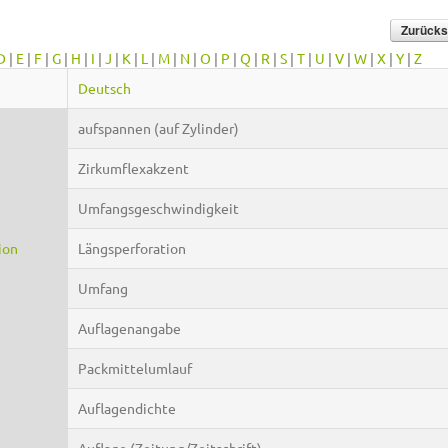
D
|
E
|
F
|
G
|
H
|
I
|
J
|
K
|
L
|
M
|
N
|
O
|
P
|
Q
|
R
|
S
|
T
|
U
|
V
|
W
|
X
|
Y
|
Z
Deutsch
aufspannen (auf Zylinder)
Zirkumflexakzent
Umfangsgeschwindigkeit
ion
Längsperforation
Umfang
Auflagenangabe
Packmittelumlauf
Auflagendichte
Auflage (Zeitung/Zeitschrift)