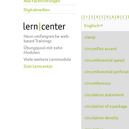
Alle Fachrichtungen
Digitalmedien
(
|
1
|
3
|
4
|
5
|
9
|
A
|
B
|
C
|
Englisch
Neun umfangreiche web-
clamp
based Trainings
Übungspool mit zehn
circumflex accent
Modulen
Viele weitere Lernmodule
circumferential speed
Zum Lerncenter
circumferential perforat
circumference
circulation statement
circulation of a package
circulation density
circulation