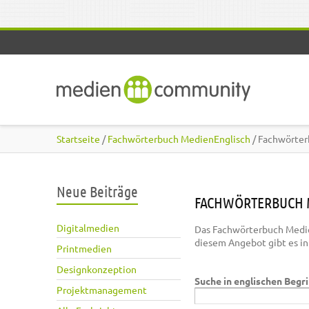
Direkt zum Inhalt
Startseite
/
Fachwörterbuch MedienEnglisch
/ Fachwörter
Neue Beiträge
FACHWÖRTERBUCH 
Digitalmedien
Das Fachwörterbuch Medie
diesem Angebot gibt es i
Printmedien
Designkonzeption
Suche in englischen Begr
Projektmanagement