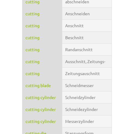
cutting
abschneiden
cutting
Anschneiden
cutting
Anschnitt
cutting
Beschnitt
cutting
Randanschnitt
cutting
Ausschnitt, Zeitungs-
cutting
Zeitungsauschnitt
cutting blade
Schneidmesser
cutting cylinder
Schneidzylinder
cutting cylinder
Schneidezylinder
cutting cylinder
Messerzylinder
cutting die
Stanzungsform