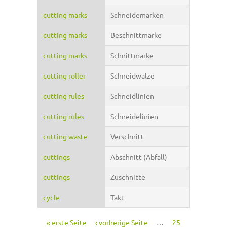
cutting marks
Schneidemarken
cutting marks
Beschnittmarke
cutting marks
Schnittmarke
cutting roller
Schneidwalze
cutting rules
Schneidlinien
cutting rules
Schneidelinien
cutting waste
Verschnitt
cuttings
Abschnitt (Abfall)
cuttings
Zuschnitte
cycle
Takt
« erste Seite
‹ vorherige Seite
…
25