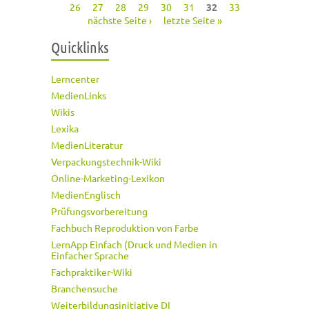
Seiten
26
27
28
29
30
31
32
33
nächste Seite ›
letzte Seite »
Quicklinks
Lerncenter
MedienLinks
Wikis
Lexika
MedienLiteratur
Verpackungstechnik-Wiki
Online-Marketing-Lexikon
MedienEnglisch
Prüfungsvorbereitung
Fachbuch Reproduktion von Farbe
LernApp Einfach (Druck und Medien in
Einfacher Sprache
Fachpraktiker-Wiki
Branchensuche
Weiterbildungsinitiative DI