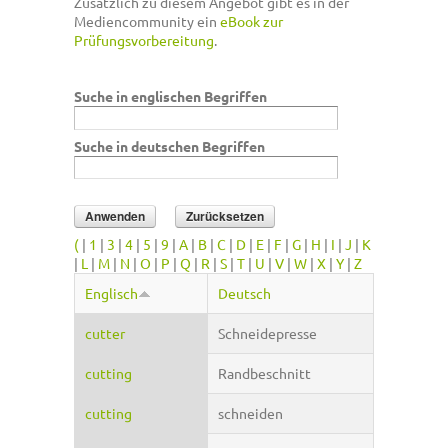
Zusätzlich zu diesem Angebot gibt es in der
Mediencommunity ein
eBook zur
Prüfungsvorbereitung
.
Suche in englischen Begriffen
Suche in deutschen Begriffen
(
|
1
|
3
|
4
|
5
|
9
|
A
|
B
|
C
|
D
|
E
|
F
|
G
|
H
|
I
|
J
|
K
|
L
|
M
|
N
|
O
|
P
|
Q
|
R
|
S
|
T
|
U
|
V
|
W
|
X
|
Y
|
Z
Englisch
Deutsch
cutter
Schneidepresse
cutting
Randbeschnitt
cutting
schneiden