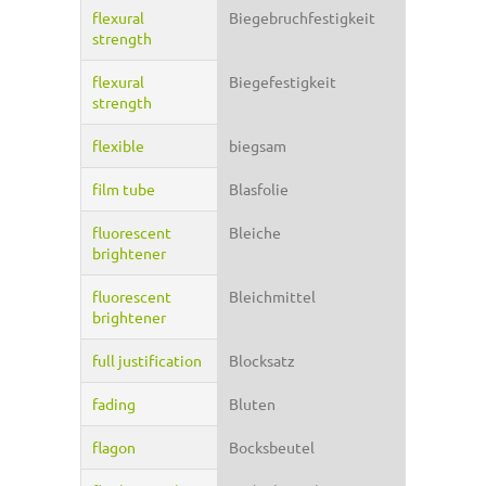
flexural
Biegebruchfestigkeit
strength
flexural
Biegefestigkeit
strength
flexible
biegsam
film tube
Blasfolie
fluorescent
Bleiche
brightener
fluorescent
Bleichmittel
brightener
full justification
Blocksatz
fading
Bluten
flagon
Bocksbeutel