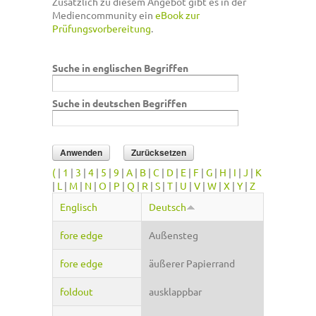
Zusätzlich zu diesem Angebot gibt es in der
Mediencommunity ein
eBook zur
Prüfungsvorbereitung
.
Suche in englischen Begriffen
Suche in deutschen Begriffen
(
|
1
|
3
|
4
|
5
|
9
|
A
|
B
|
C
|
D
|
E
|
F
|
G
|
H
|
I
|
J
|
K
|
L
|
M
|
N
|
O
|
P
|
Q
|
R
|
S
|
T
|
U
|
V
|
W
|
X
|
Y
|
Z
Englisch
Deutsch
fore edge
Außensteg
fore edge
äußerer Papierrand
foldout
ausklappbar