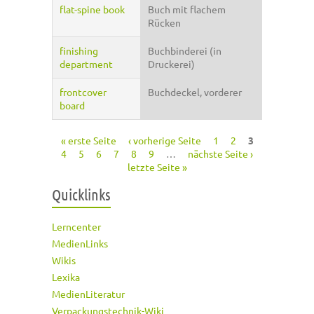
flat-spine book
Buch mit flachem
Rücken
finishing
Buchbinderei (in
department
Druckerei)
frontcover
Buchdeckel, vorderer
board
« erste Seite
‹ vorherige Seite
1
2
3
Seiten
4
5
6
7
8
9
…
nächste Seite ›
letzte Seite »
Quicklinks
Lerncenter
MedienLinks
Wikis
Lexika
MedienLiteratur
Verpackungstechnik-Wiki