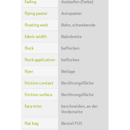
fading
Auslaufen (Farbe)
flying paster
Autopaster
floating web
Bahn, schwebende
fabric width
Bahnbreite
flock
beflocken
flock application
beflocken
flyer
Beilage
friction contact
Berührungsfläche
friction surface
Berührungsfläche
face-trim
beschneiden, an der
Vorderseite
flat bag
Beutel FOS