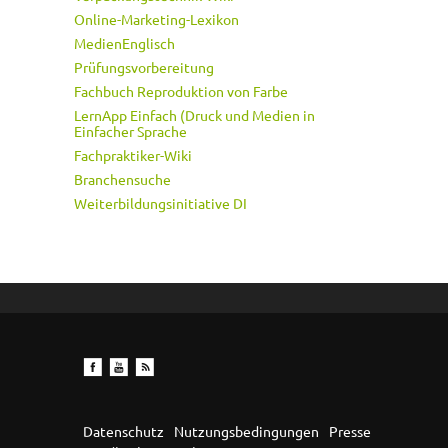
Online-Marketing-Lexikon
MedienEnglisch
Prüfungsvorbereitung
Fachbuch Reproduktion von Farbe
LernApp Einfach (Druck und Medien in
Einfacher Sprache
Fachpraktiker-Wiki
Branchensuche
Weiterbildungsinitiative DI
Datenschutz
Nutzungsbedingungen
Presse