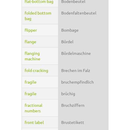
flat-bottom bag
Bodenbeutel
folded bottom
Bodenfaltenbeutel
bag
flipper
Bombage
flange
Bördel
flanging
Bördelmaschine
machine
fold cracking
Brechen im Falz
fragile
bruchempfindlich
fragile
brüchig
fractional
Bruchziffern
numbers
front label
Brustetikett