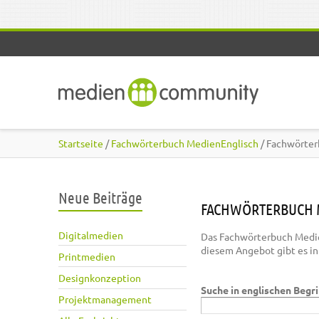
Direkt zum Inhalt
Startseite
/
Fachwörterbuch MedienEnglisch
/ Fachwörter
Neue Beiträge
FACHWÖRTERBUCH 
Digitalmedien
Das Fachwörterbuch Medie
diesem Angebot gibt es i
Printmedien
Designkonzeption
Suche in englischen Begr
Projektmanagement