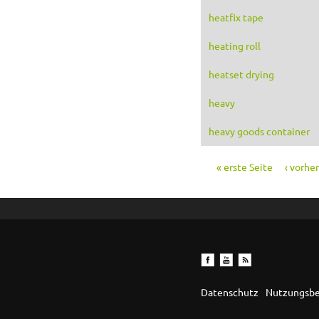
heatfix tape
heating roll
heatset drying
heavy
heavy goods container
« erste Seite
‹ vorhe
Seiten
Datenschutz
Nutzungsb