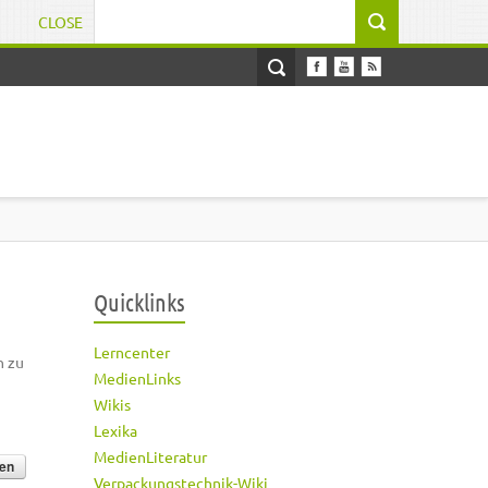
CLOSE
Suchformular
Quicklinks
Lerncenter
h zu
MedienLinks
Wikis
Lexika
MedienLiteratur
Verpackungstechnik-Wiki