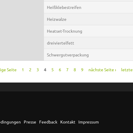
Heißklebestreifen
Heizwalze
Heatset-Trocknung
dreiviertelfett
Schwergutverpackung
rige Seite
1
2
3
4
5
6
7
8
9
nächste Seite ›
letzte
edingungen
Presse
Feedback
Kontakt
Impressum