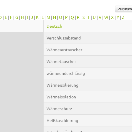
D
|
E
|
F
|
G
|
H
|
I
|
J
|
K
|
L
|
M
|
N
|
O
|
P
|
Q
|
R
|
S
|
T
|
U
|
V
|
W
|
X
|
Y
|
Z
Deutsch
Verschlussabstand
Wärmeaustauscher
Wärmetauscher
wärmeundurchlässig
Wärmeisolierung
Wärmeisolation
Wärmeschutz
Heißkaschierung
Hitzebeständigkeit