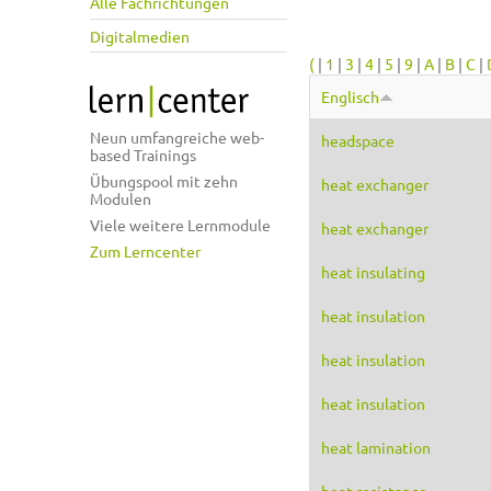
Alle Fachrichtungen
Digitalmedien
(
|
1
|
3
|
4
|
5
|
9
|
A
|
B
|
C
|
Englisch
Neun umfangreiche web-
headspace
based Trainings
Übungspool mit zehn
heat exchanger
Modulen
Viele weitere Lernmodule
heat exchanger
Zum Lerncenter
heat insulating
heat insulation
heat insulation
heat insulation
heat lamination
heat resistance