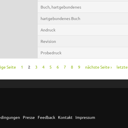
Buch, hartgebundenes
hartgebundenes Buch
Andruck
Revision
Probedruck
rige Seite
1
2
3
4
5
6
7
8
9
nächste Seite ›
letzte
edingungen
Presse
Feedback
Kontakt
Impressum