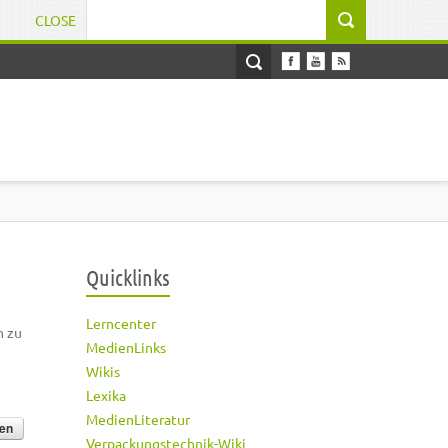
CLOSE
Suchformular
Quicklinks
Lerncenter
h zu
MedienLinks
Wikis
Lexika
MedienLiteratur
Verpackungstechnik-Wiki