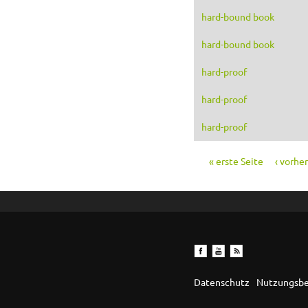
hard-bound book
hard-bound book
hard-proof
hard-proof
hard-proof
« erste Seite
‹ vorhe
Seiten
Datenschutz
Nutzungsb