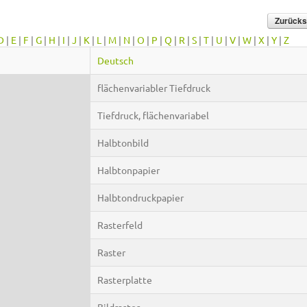
D
|
E
|
F
|
G
|
H
|
I
|
J
|
K
|
L
|
M
|
N
|
O
|
P
|
Q
|
R
|
S
|
T
|
U
|
V
|
W
|
X
|
Y
|
Z
Deutsch
flächenvariabler Tiefdruck
Tiefdruck, flächenvariabel
Halbtonbild
Halbtonpapier
Halbtondruckpapier
Rasterfeld
Raster
Rasterplatte
Bildraster