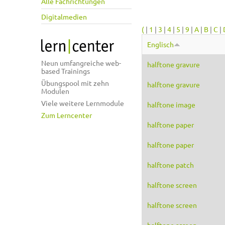
Alle Fachrichtungen
Digitalmedien
(
|
1
|
3
|
4
|
5
|
9
|
A
|
B
|
C
|
Englisch
Neun umfangreiche web-
halftone gravure
based Trainings
Übungspool mit zehn
halftone gravure
Modulen
Viele weitere Lernmodule
halftone image
Zum Lerncenter
halftone paper
halftone paper
halftone patch
halftone screen
halftone screen
halftone screen