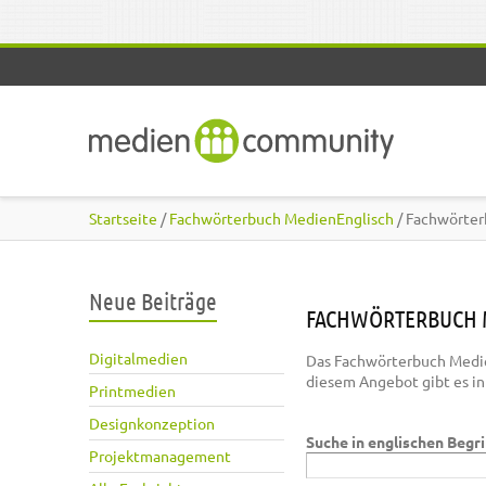
Direkt zum Inhalt
Startseite
/
Fachwörterbuch MedienEnglisch
/ Fachwörter
Neue Beiträge
FACHWÖRTERBUCH 
Digitalmedien
Das Fachwörterbuch Medie
diesem Angebot gibt es i
Printmedien
Designkonzeption
Suche in englischen Begr
Projektmanagement