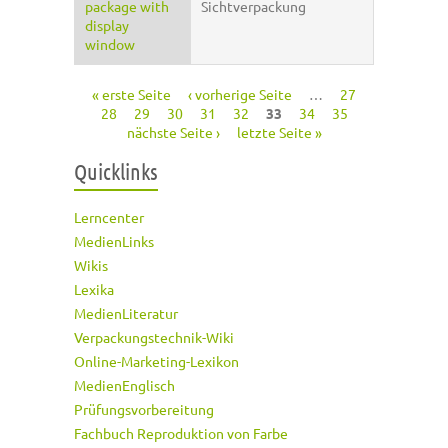
package with
Sichtverpackung
display
window
« erste Seite
‹ vorherige Seite
…
27
Seiten
28
29
30
31
32
33
34
35
nächste Seite ›
letzte Seite »
Quicklinks
Lerncenter
MedienLinks
Wikis
Lexika
MedienLiteratur
Verpackungstechnik-Wiki
Online-Marketing-Lexikon
MedienEnglisch
Prüfungsvorbereitung
Fachbuch Reproduktion von Farbe