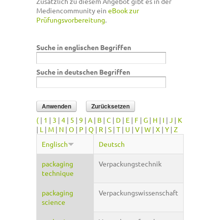
Zusätzlich zu diesem Angebot gibt es in der
Mediencommunity ein
eBook zur
Prüfungsvorbereitung
.
Suche in englischen Begriffen
Suche in deutschen Begriffen
(
|
1
|
3
|
4
|
5
|
9
|
A
|
B
|
C
|
D
|
E
|
F
|
G
|
H
|
I
|
J
|
K
|
L
|
M
|
N
|
O
|
P
|
Q
|
R
|
S
|
T
|
U
|
V
|
W
|
X
|
Y
|
Z
Englisch
Deutsch
packaging
Verpackungstechnik
technique
packaging
Verpackungswissenschaft
science