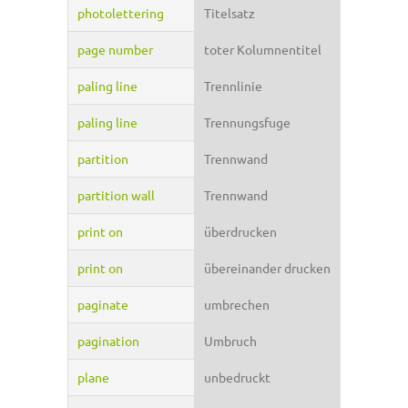
photolettering
Titelsatz
page number
toter Kolumnentitel
paling line
Trennlinie
paling line
Trennungsfuge
partition
Trennwand
partition wall
Trennwand
print on
überdrucken
print on
übereinander drucken
paginate
umbrechen
pagination
Umbruch
plane
unbedruckt