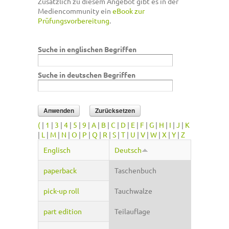
Zusätzlich zu diesem Angebot gibt es in der
Mediencommunity ein
eBook zur
Prüfungsvorbereitung
.
Suche in englischen Begriffen
Suche in deutschen Begriffen
(
|
1
|
3
|
4
|
5
|
9
|
A
|
B
|
C
|
D
|
E
|
F
|
G
|
H
|
I
|
J
|
K
|
L
|
M
|
N
|
O
|
P
|
Q
|
R
|
S
|
T
|
U
|
V
|
W
|
X
|
Y
|
Z
Englisch
Deutsch
paperback
Taschenbuch
pick-up roll
Tauchwalze
part edition
Teilauflage