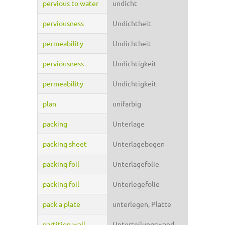
pervious to water
undicht
perviousness
Undichtheit
permeability
Undichtheit
perviousness
Undichtigkeit
permeability
Undichtigkeit
plan
unifarbig
packing
Unterlage
packing sheet
Unterlagebogen
packing foil
Unterlagefolie
packing foil
Unterlegefolie
pack a plate
unterlegen, Platte
partition wall
Unterteilungswand