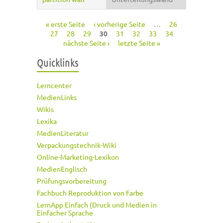
« erste Seite
‹ vorherige Seite
…
26
Seiten
27
28
29
30
31
32
33
34
nächste Seite ›
letzte Seite »
Quicklinks
Lerncenter
MedienLinks
Wikis
Lexika
MedienLiteratur
Verpackungstechnik-Wiki
Online-Marketing-Lexikon
MedienEnglisch
Prüfungsvorbereitung
Fachbuch Reproduktion von Farbe
LernApp Einfach (Druck und Medien in
Einfacher Sprache