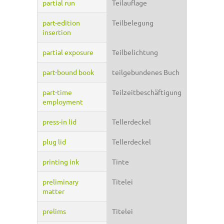
partial run
Teilauflage
part-edition
Teilbelegung
insertion
partial exposure
Teilbelichtung
part-bound book
teilgebundenes Buch
part-time
Teilzeitbeschäftigung
employment
press-in lid
Tellerdeckel
plug lid
Tellerdeckel
printing ink
Tinte
preliminary
Titelei
matter
prelims
Titelei