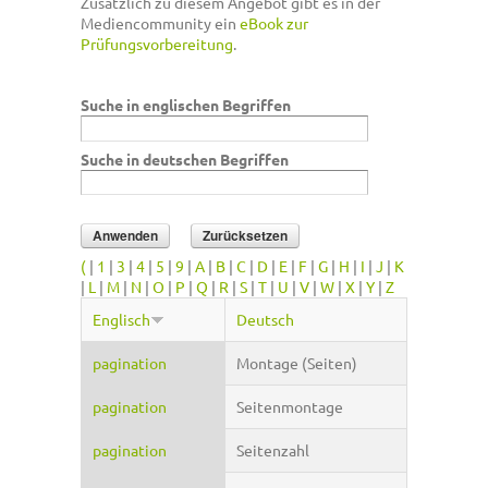
Zusätzlich zu diesem Angebot gibt es in der
Mediencommunity ein
eBook zur
Prüfungsvorbereitung
.
Suche in englischen Begriffen
Suche in deutschen Begriffen
(
|
1
|
3
|
4
|
5
|
9
|
A
|
B
|
C
|
D
|
E
|
F
|
G
|
H
|
I
|
J
|
K
|
L
|
M
|
N
|
O
|
P
|
Q
|
R
|
S
|
T
|
U
|
V
|
W
|
X
|
Y
|
Z
Englisch
Deutsch
pagination
Montage (Seiten)
pagination
Seitenmontage
pagination
Seitenzahl