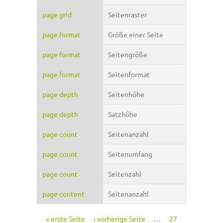
page grid
Seitenraster
page format
Größe einer Seite
page format
Seitengröße
page format
Seitenformat
page depth
Seitenhöhe
page depth
Satzhöhe
page count
Seitenanzahl
page count
Seitenumfang
page count
Seitenzahl
page content
Seitenanzahl
« erste Seite
‹ vorherige Seite
…
27