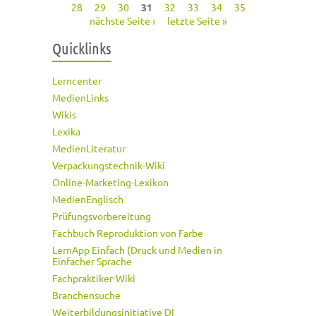
Seiten
28
29
30
31
32
33
34
35
nächste Seite ›
letzte Seite »
Quicklinks
Lerncenter
MedienLinks
Wikis
Lexika
MedienLiteratur
Verpackungstechnik-Wiki
Online-Marketing-Lexikon
MedienEnglisch
Prüfungsvorbereitung
Fachbuch Reproduktion von Farbe
LernApp Einfach (Druck und Medien in
Einfacher Sprache
Fachpraktiker-Wiki
Branchensuche
Weiterbildungsinitiative DI