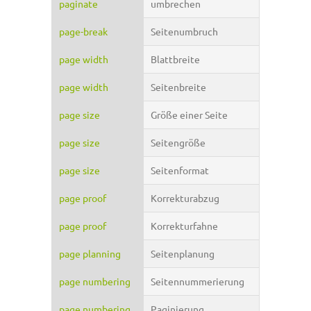
paginate
umbrechen
page-break
Seitenumbruch
page width
Blattbreite
page width
Seitenbreite
page size
Größe einer Seite
page size
Seitengröße
page size
Seitenformat
page proof
Korrekturabzug
page proof
Korrekturfahne
page planning
Seitenplanung
page numbering
Seitennummerierung
page numbering
Paginierung