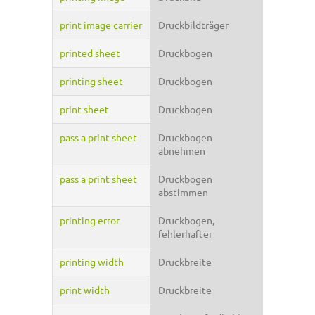
print image carrier
Druckbildträger
printed sheet
Druckbogen
printing sheet
Druckbogen
print sheet
Druckbogen
pass a print sheet
Druckbogen
abnehmen
pass a print sheet
Druckbogen
abstimmen
printing error
Druckbogen,
fehlerhafter
printing width
Druckbreite
print width
Druckbreite