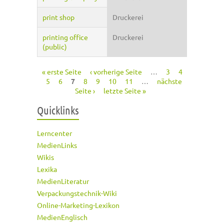
print shop
Druckerei
printing office
Druckerei
(public)
« erste Seite
‹ vorherige Seite
…
3
4
Seiten
5
6
7
8
9
10
11
…
nächste
Seite ›
letzte Seite »
Quicklinks
Lerncenter
MedienLinks
Wikis
Lexika
MedienLiteratur
Verpackungstechnik-Wiki
Online-Marketing-Lexikon
MedienEnglisch