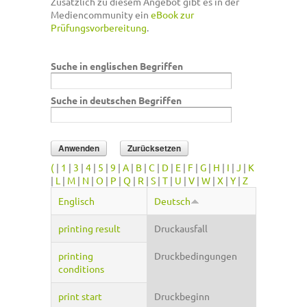
Zusätzlich zu diesem Angebot gibt es in der
Mediencommunity ein
eBook zur
Prüfungsvorbereitung
.
Suche in englischen Begriffen
Suche in deutschen Begriffen
(
|
1
|
3
|
4
|
5
|
9
|
A
|
B
|
C
|
D
|
E
|
F
|
G
|
H
|
I
|
J
|
K
|
L
|
M
|
N
|
O
|
P
|
Q
|
R
|
S
|
T
|
U
|
V
|
W
|
X
|
Y
|
Z
Englisch
Deutsch
printing result
Druckausfall
printing
Druckbedingungen
conditions
print start
Druckbeginn