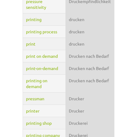
pressure
Druckempfindlichkeit
sensitivity
printing
drucken
printing process
drucken
print
drucken
print on demand
Drucken nach Bedarf
print-on-demand
Drucken nach Bedarf
printing on
Drucken nach Bedarf
demand
pressman
Drucker
printer
Drucker
printing shop
Druckerei
printing company
Druckerei