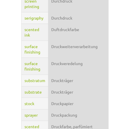
screen
Durchdruck
printing
serigraphy
Durchdruck
scented
Duftdruckfarbe
ink
surface
Druckweiterverarbeitung
finishing
surface
Druckveredelung
finishing
substratum
Druckträger
substrate
Druckträger
stock
Druckpapier
sprayer
Druckpackung
scented
Druckfarbe, parfümiert