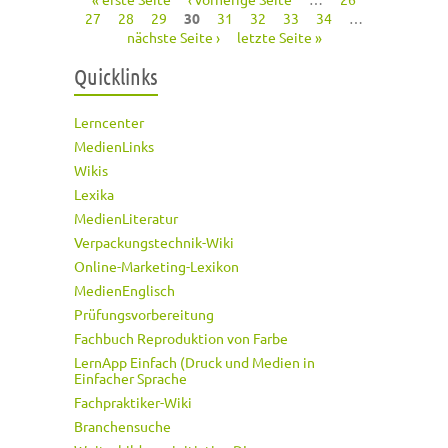
Seiten
27
28
29
30
31
32
33
34
…
nächste Seite ›
letzte Seite »
Quicklinks
Lerncenter
MedienLinks
Wikis
Lexika
MedienLiteratur
Verpackungstechnik-Wiki
Online-Marketing-Lexikon
MedienEnglisch
Prüfungsvorbereitung
Fachbuch Reproduktion von Farbe
LernApp Einfach (Druck und Medien in
Einfacher Sprache
Fachpraktiker-Wiki
Branchensuche