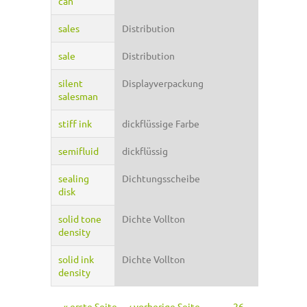
can
sales
Distribution
sale
Distribution
silent
Displayverpackung
salesman
stiff ink
dickflüssige Farbe
semifluid
dickflüssig
sealing
Dichtungsscheibe
disk
solid tone
Dichte Vollton
density
solid ink
Dichte Vollton
density
« erste Seite
‹ vorherige Seite
…
26