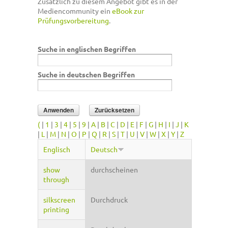
Zusätzlich zu diesem Angebot gibt es in der
Mediencommunity ein
eBook zur
Prüfungsvorbereitung
.
Suche in englischen Begriffen
Suche in deutschen Begriffen
(
|
1
|
3
|
4
|
5
|
9
|
A
|
B
|
C
|
D
|
E
|
F
|
G
|
H
|
I
|
J
|
K
|
L
|
M
|
N
|
O
|
P
|
Q
|
R
|
S
|
T
|
U
|
V
|
W
|
X
|
Y
|
Z
Englisch
Deutsch
show
durchscheinen
through
silkscreen
Durchdruck
printing