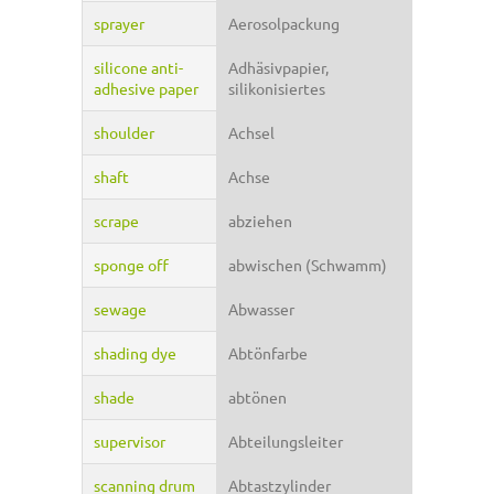
sprayer
Aerosolpackung
silicone anti-
Adhäsivpapier,
adhesive paper
silikonisiertes
shoulder
Achsel
shaft
Achse
scrape
abziehen
sponge off
abwischen (Schwamm)
sewage
Abwasser
shading dye
Abtönfarbe
shade
abtönen
supervisor
Abteilungsleiter
scanning drum
Abtastzylinder