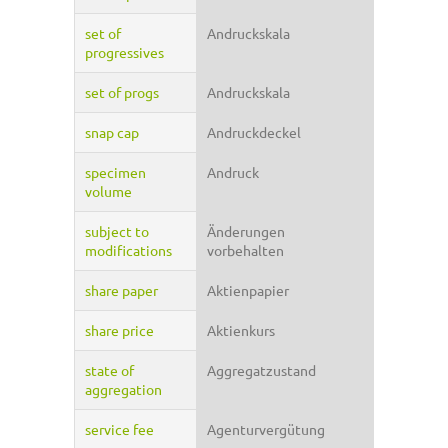
set of
Andruckskala
progressives
set of progs
Andruckskala
snap cap
Andruckdeckel
specimen
Andruck
volume
subject to
Änderungen
modifications
vorbehalten
share paper
Aktienpapier
share price
Aktienkurs
state of
Aggregatzustand
aggregation
service fee
Agenturvergütung