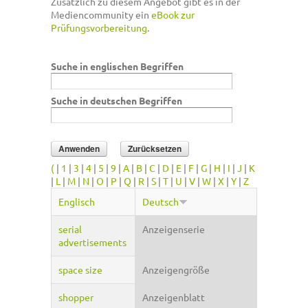
Zusätzlich zu diesem Angebot gibt es in der
Mediencommunity ein
eBook zur
Prüfungsvorbereitung
.
Suche in englischen Begriffen
Suche in deutschen Begriffen
(
|
1
|
3
|
4
|
5
|
9
|
A
|
B
|
C
|
D
|
E
|
F
|
G
|
H
|
I
|
J
|
K
|
L
|
M
|
N
|
O
|
P
|
Q
|
R
|
S
|
T
|
U
|
V
|
W
|
X
|
Y
|
Z
Englisch
Deutsch
serial
Anzeigenserie
advertisements
space size
Anzeigengröße
shopper
Anzeigenblatt