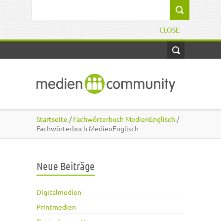
Direkt zum Inhalt
Suchformular
CLOSE
Startseite
/
Fachwörterbuch MedienEnglisch
/
Fachwörterbuch MedienEnglisch
Neue Beiträge
Digitalmedien
Printmedien