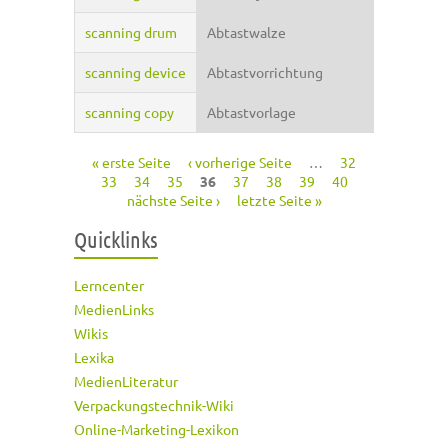
scanning drum
Abtastwalze
scanning device
Abtastvorrichtung
scanning copy
Abtastvorlage
« erste Seite
‹ vorherige Seite
…
32
Seiten
33
34
35
36
37
38
39
40
nächste Seite ›
letzte Seite »
Quicklinks
Lerncenter
MedienLinks
Wikis
Lexika
MedienLiteratur
Verpackungstechnik-Wiki
Online-Marketing-Lexikon