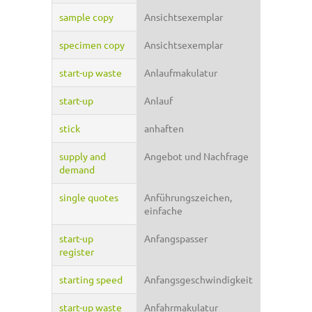
sample copy
Ansichtsexemplar
specimen copy
Ansichtsexemplar
start-up waste
Anlaufmakulatur
start-up
Anlauf
stick
anhaften
supply and
Angebot und Nachfrage
demand
single quotes
Anführungszeichen,
einfache
start-up
Anfangspasser
register
starting speed
Anfangsgeschwindigkeit
start-up waste
Anfahrmakulatur