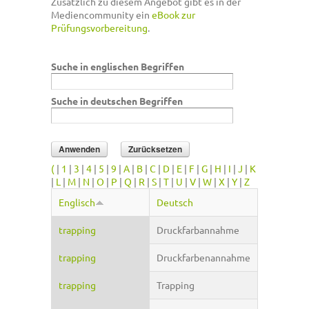
Zusätzlich zu diesem Angebot gibt es in der
Mediencommunity ein
eBook zur
Prüfungsvorbereitung
.
Suche in englischen Begriffen
Suche in deutschen Begriffen
(
|
1
|
3
|
4
|
5
|
9
|
A
|
B
|
C
|
D
|
E
|
F
|
G
|
H
|
I
|
J
|
K
|
L
|
M
|
N
|
O
|
P
|
Q
|
R
|
S
|
T
|
U
|
V
|
W
|
X
|
Y
|
Z
Englisch
Deutsch
trapping
Druckfarbannahme
trapping
Druckfarbenannahme
trapping
Trapping