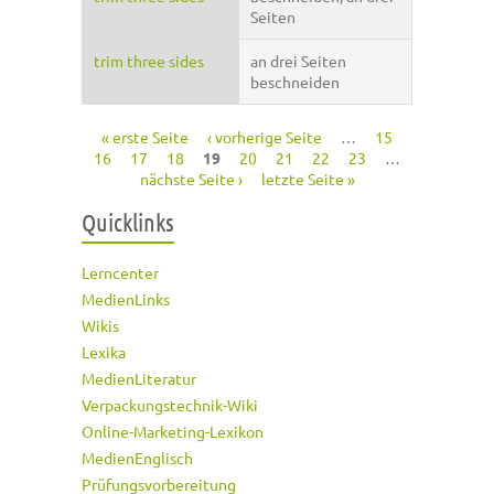
Seiten
trim three sides
an drei Seiten
beschneiden
« erste Seite
‹ vorherige Seite
…
15
Seiten
16
17
18
19
20
21
22
23
…
nächste Seite ›
letzte Seite »
Quicklinks
Lerncenter
MedienLinks
Wikis
Lexika
MedienLiteratur
Verpackungstechnik-Wiki
Online-Marketing-Lexikon
MedienEnglisch
Prüfungsvorbereitung