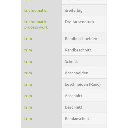
trichromatic
dreifarbig
trichromatic
Dreifarbendruck
process work
trim
Randbeschneiden
trim
Randbeschnitt
trim
Schnitt
trim
Anschneiden
trim
beschneiden (Rand)
trim
Anschnitt
trim
Beschnitt
trim
Randanschnitt