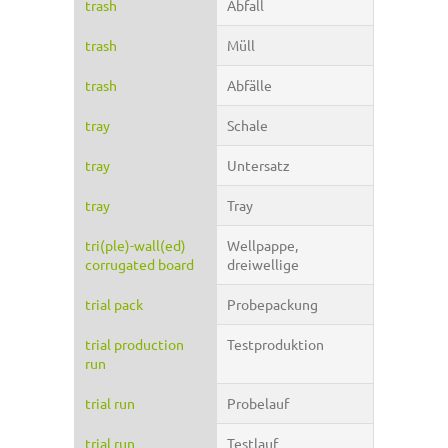
trash
Abfall
trash
Müll
trash
Abfälle
tray
Schale
tray
Untersatz
tray
Tray
tri(ple)-wall(ed)
Wellpappe,
corrugated board
dreiwellige
trial pack
Probepackung
trial production
Testproduktion
run
trial run
Probelauf
trial run
Testlauf