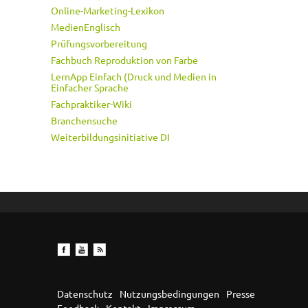
Online-Marketing-Lexikon
MedienEnglisch
Prüfungsvorbereitung
Fachbuch Reproduktion von Farbe
LernApp Einfach (Druck und Medien in
Einfacher Sprache
Fachpraktiker-Wiki
Branchensuche
Weiterbildungsinitiative DI
Datenschutz
Nutzungsbedingungen
Presse