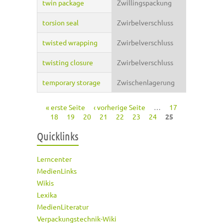
twin package
Zwillingspackung
torsion seal
Zwirbelverschluss
twisted wrapping
Zwirbelverschluss
twisting closure
Zwirbelverschluss
temporary storage
Zwischenlagerung
« erste Seite
‹ vorherige Seite
…
17
Seiten
18
19
20
21
22
23
24
25
Quicklinks
Lerncenter
MedienLinks
Wikis
Lexika
MedienLiteratur
Verpackungstechnik-Wiki