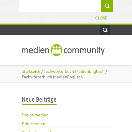
Direkt zum Inhalt
Suchformular
CLOSE
Startseite
/
Fachwörterbuch MedienEnglisch
/
Fachwörterbuch MedienEnglisch
Neue Beiträge
Digitalmedien
Printmedien