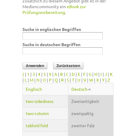
Zusätzlich zu diesem Angebot gibt es in der
Mediencommunity ein
eBook zur
Prüfungsvorbereitung
.
Suche in englischen Begriffen
Suche in deutschen Begriffen
(
|
1
|
3
|
4
|
5
|
9
|
A
|
B
|
C
|
D
|
E
|
F
|
G
|
H
|
I
|
J
|
K
|
L
|
M
|
N
|
O
|
P
|
Q
|
R
|
S
|
T
|
U
|
V
|
W
|
X
|
Y
|
Z
Englisch
Deutsch
two-sidedness
Zweiseitigkeit
two-column
zweispaltig
tabloid fold
zweiter Falz