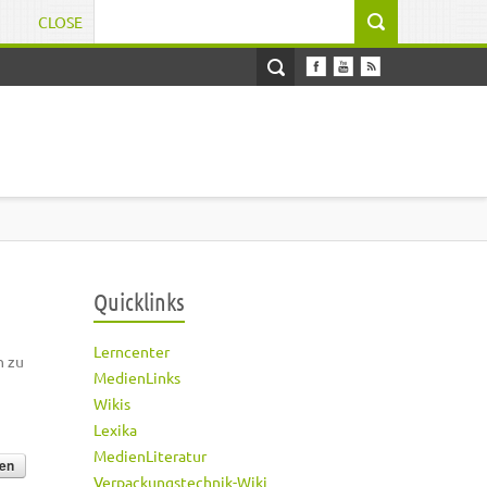
CLOSE
Suchformular
Quicklinks
Lerncenter
h zu
MedienLinks
Wikis
Lexika
MedienLiteratur
Verpackungstechnik-Wiki