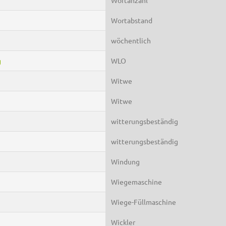
Wortabstand
wöchentlich
g
WLO
Witwe
Witwe
witterungsbeständig
witterungsbeständig
Windung
Wiegemaschine
Wiege-Füllmaschine
Wickler