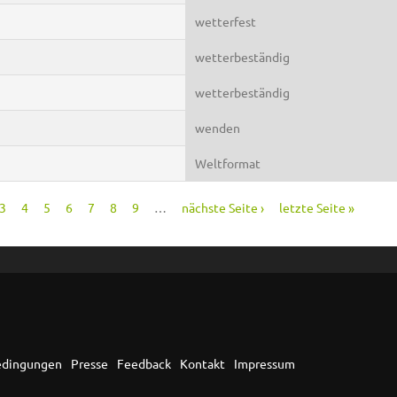
wetterfest
wetterbeständig
wetterbeständig
wenden
Weltformat
3
4
5
6
7
8
9
…
nächste Seite ›
letzte Seite »
edingungen
Presse
Feedback
Kontakt
Impressum