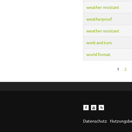
weather resistant
weatherproof
weather resistant
work and turn
world format
1
2
Seiten
Datenschutz
Nutzungsb