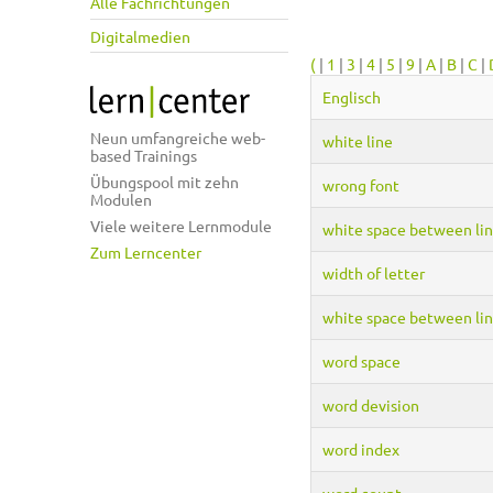
Alle Fachrichtungen
Digitalmedien
(
|
1
|
3
|
4
|
5
|
9
|
A
|
B
|
C
|
Englisch
Neun umfangreiche web-
white line
based Trainings
Übungspool mit zehn
wrong font
Modulen
Viele weitere Lernmodule
white space between li
Zum Lerncenter
width of letter
white space between li
word space
word devision
word index
word count