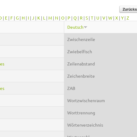
D
|
E
|
F
|
G
|
H
|
I
|
J
|
K
|
L
|
M
|
N
|
O
|
P
|
Q
|
R
|
S
|
T
|
U
|
V
|
W
|
X
|
Y
|
Z
Deutsch
Zwischenzeile
Zwiebelfisch
nes
Zeilenabstand
Zeichenbreite
nes
ZAB
Wortzwischenraum
Worttrennung
Wörterverzeichnis
Wortanzahl