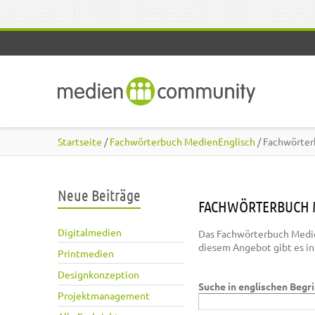
Direkt zum Inhalt
Startseite
/
Fachwörterbuch MedienEnglisch
/ Fachwörter
Neue Beiträge
FACHWÖRTERBUCH 
Digitalmedien
Das Fachwörterbuch Medie
diesem Angebot gibt es i
Printmedien
Designkonzeption
Suche in englischen Begr
Projektmanagement