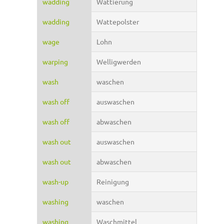
wadding
Wattierung
wadding
Wattepolster
wage
Lohn
warping
Welligwerden
wash
waschen
wash off
auswaschen
wash off
abwaschen
wash out
auswaschen
wash out
abwaschen
wash-up
Reinigung
washing
waschen
washing
Waschmittel