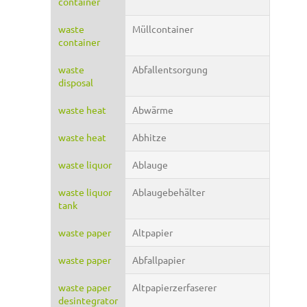
container
waste
Müllcontainer
container
waste
Abfallentsorgung
disposal
waste heat
Abwärme
waste heat
Abhitze
waste liquor
Ablauge
waste liquor
Ablaugebehälter
tank
waste paper
Altpapier
waste paper
Abfallpapier
waste paper
Altpapierzerfaserer
desintegrator