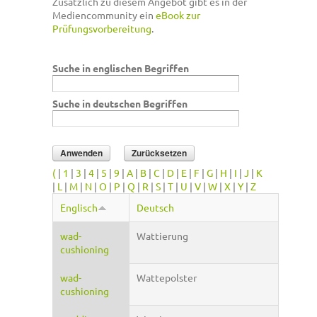
Zusätzlich zu diesem Angebot gibt es in der
Mediencommunity ein
eBook zur
Prüfungsvorbereitung
.
Suche in englischen Begriffen
Suche in deutschen Begriffen
(
|
1
|
3
|
4
|
5
|
9
|
A
|
B
|
C
|
D
|
E
|
F
|
G
|
H
|
I
|
J
|
K
|
L
|
M
|
N
|
O
|
P
|
Q
|
R
|
S
|
T
|
U
|
V
|
W
|
X
|
Y
|
Z
Englisch
Deutsch
wad-
Wattierung
cushioning
wad-
Wattepolster
cushioning