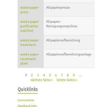
waste paper
Altpapierpresse
press
waste paper
Altpapier-
purification
Reinigungsmaschine
machine
waste paper
Altpapieraufbereitung
treatment
waste paper
Altpapieraufbereitungsanlage
treatment
plant
1
2
3
4
5
6
7
8
9
…
Seiten
nächste Seite ›
letzte Seite »
Quicklinks
Lerncenter
MedienLinks