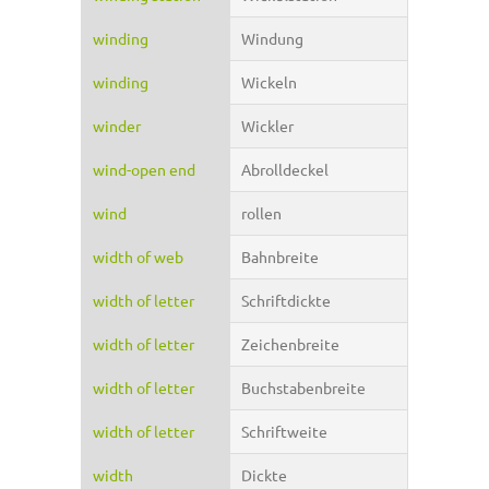
winding
Windung
winding
Wickeln
winder
Wickler
wind-open end
Abrolldeckel
wind
rollen
width of web
Bahnbreite
width of letter
Schriftdickte
width of letter
Zeichenbreite
width of letter
Buchstabenbreite
width of letter
Schriftweite
width
Dickte