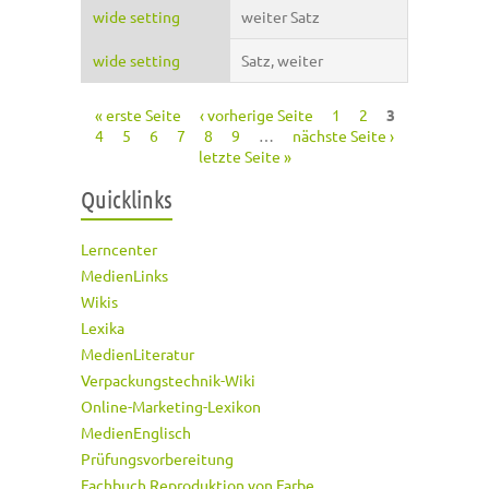
wide setting
weiter Satz
wide setting
Satz, weiter
« erste Seite
‹ vorherige Seite
1
2
3
Seiten
4
5
6
7
8
9
…
nächste Seite ›
letzte Seite »
Quicklinks
Lerncenter
MedienLinks
Wikis
Lexika
MedienLiteratur
Verpackungstechnik-Wiki
Online-Marketing-Lexikon
MedienEnglisch
Prüfungsvorbereitung
Fachbuch Reproduktion von Farbe