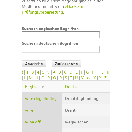
Zusätzlich zu diesem Angebot gibt es in der
Mediencommunity ein
eBook zur
Prüfungsvorbereitung
.
Suche in englischen Begriffen
Suche in deutschen Begriffen
(
|
1
|
3
|
4
|
5
|
9
|
A
|
B
|
C
|
D
|
E
|
F
|
G
|
H
|
I
|
J
|
K
|
L
|
M
|
N
|
O
|
P
|
Q
|
R
|
S
|
T
|
U
|
V
|
W
|
X
|
Y
|
Z
Englisch
Deutsch
wire ring binding
Drahtringbindung
wire
Draht
wipe off
wegwischen