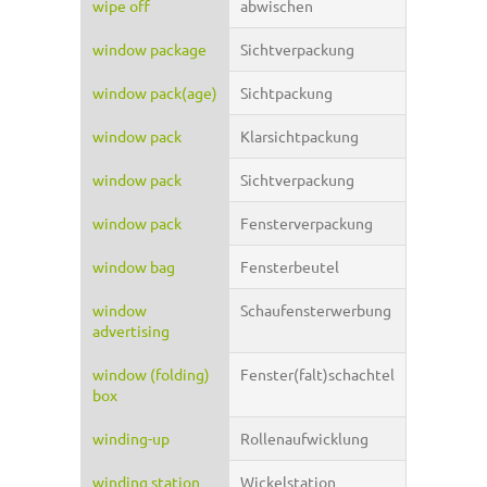
wipe off
abwischen
window package
Sichtverpackung
window pack(age)
Sichtpackung
window pack
Klarsichtpackung
window pack
Sichtverpackung
window pack
Fensterverpackung
window bag
Fensterbeutel
window
Schaufensterwerbung
advertising
window (folding)
Fenster(falt)schachtel
box
winding-up
Rollenaufwicklung
winding station
Wickelstation