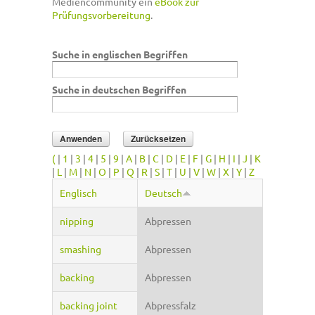
Mediencommunity ein
eBook zur
Prüfungsvorbereitung
.
Suche in englischen Begriffen
Suche in deutschen Begriffen
(
|
1
|
3
|
4
|
5
|
9
|
A
|
B
|
C
|
D
|
E
|
F
|
G
|
H
|
I
|
J
|
K
|
L
|
M
|
N
|
O
|
P
|
Q
|
R
|
S
|
T
|
U
|
V
|
W
|
X
|
Y
|
Z
Englisch
Deutsch
nipping
Abpressen
smashing
Abpressen
backing
Abpressen
backing joint
Abpressfalz