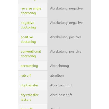
reverse angle
Abrakelung, negative
doctoring
negative
Abrakelung, negative
doctoring
positive
Abrakelung, positive
doctoring
conventional
Abrakelung, positive
doctoring
accounting
Abrechnung
rub off
abreiben
dry transfer
Abreibeschrift
dry transfer
Abreibeschrift
letters