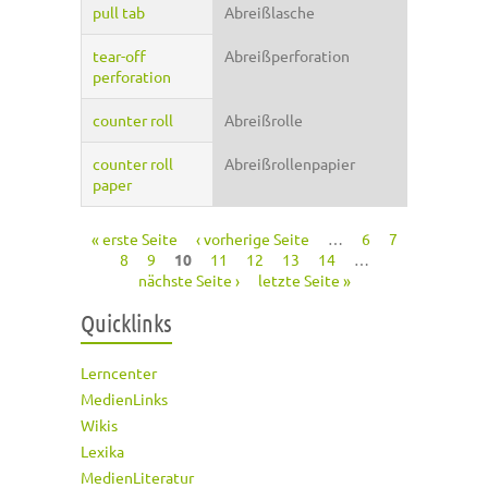
pull tab
Abreißlasche
tear-off
Abreißperforation
perforation
counter roll
Abreißrolle
counter roll
Abreißrollenpapier
paper
« erste Seite
‹ vorherige Seite
…
6
7
Seiten
8
9
10
11
12
13
14
…
nächste Seite ›
letzte Seite »
Quicklinks
Lerncenter
MedienLinks
Wikis
Lexika
MedienLiteratur