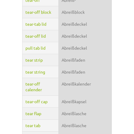
tear-off
Abreiß-
tear-off block
Abreißblock
tear-tab lid
Abreißdeckel
tear-off lid
Abreißdeckel
pull tab lid
Abreißdeckel
tear strip
Abreißfaden
tear string
Abreißfaden
tear-off
Abreißkalender
calender
tear-off cap
Abreißkapsel
tear flap
Abreißlasche
tear tab
Abreißlasche