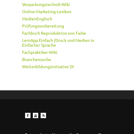
Verpackungstechnik-Wiki
Online-Marketing-Lexikon
MedienEnglisch
Prüfungsvorbereitung
Fachbuch Reproduktion von Farbe
LernApp Einfach (Druck und Medien in
Einfacher Sprache
Fachpraktiker-Wiki
Branchensuche
Weiterbildungsinitiative DI