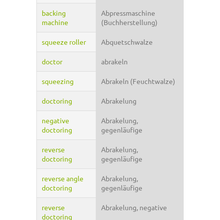
backing
Abpressmaschine
machine
(Buchherstellung)
squeeze roller
Abquetschwalze
doctor
abrakeln
squeezing
Abrakeln (Feuchtwalze)
doctoring
Abrakelung
negative
Abrakelung,
doctoring
gegenläufige
reverse
Abrakelung,
doctoring
gegenläufige
reverse angle
Abrakelung,
doctoring
gegenläufige
reverse
Abrakelung, negative
doctoring