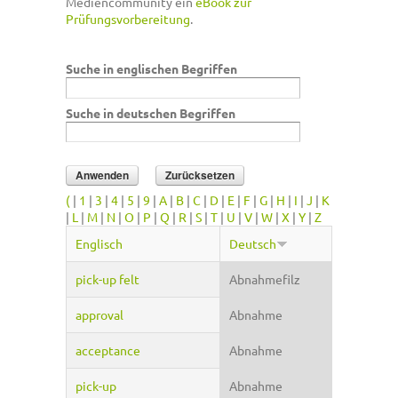
Mediencommunity ein
eBook zur
Prüfungsvorbereitung
.
Suche in englischen Begriffen
Suche in deutschen Begriffen
(
|
1
|
3
|
4
|
5
|
9
|
A
|
B
|
C
|
D
|
E
|
F
|
G
|
H
|
I
|
J
|
K
|
L
|
M
|
N
|
O
|
P
|
Q
|
R
|
S
|
T
|
U
|
V
|
W
|
X
|
Y
|
Z
Englisch
Deutsch
pick-up felt
Abnahmefilz
approval
Abnahme
acceptance
Abnahme
pick-up
Abnahme