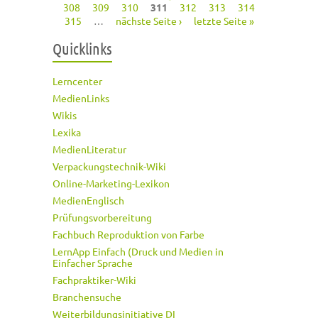
Seiten
308
309
310
311
312
313
314
315
…
nächste Seite ›
letzte Seite »
Quicklinks
Lerncenter
MedienLinks
Wikis
Lexika
MedienLiteratur
Verpackungstechnik-Wiki
Online-Marketing-Lexikon
MedienEnglisch
Prüfungsvorbereitung
Fachbuch Reproduktion von Farbe
LernApp Einfach (Druck und Medien in
Einfacher Sprache
Fachpraktiker-Wiki
Branchensuche
Weiterbildungsinitiative DI