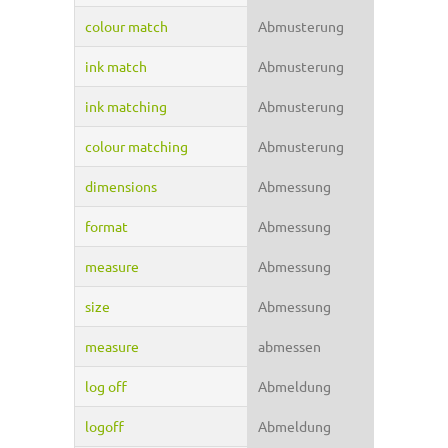
colour match
Abmusterung
ink match
Abmusterung
ink matching
Abmusterung
colour matching
Abmusterung
dimensions
Abmessung
format
Abmessung
measure
Abmessung
size
Abmessung
measure
abmessen
log off
Abmeldung
logoff
Abmeldung