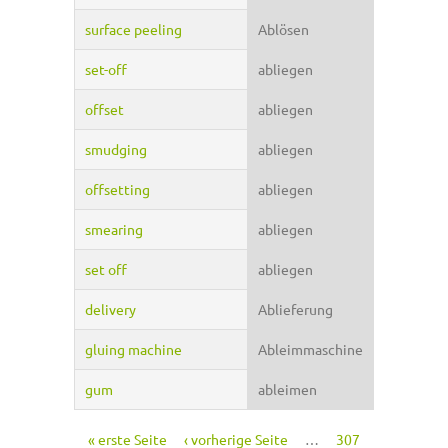
surface peeling
Ablösen
set-off
abliegen
offset
abliegen
smudging
abliegen
offsetting
abliegen
smearing
abliegen
set off
abliegen
delivery
Ablieferung
gluing machine
Ableimmaschine
gum
ableimen
« erste Seite
‹ vorherige Seite
…
307