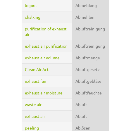
logout
Abmeldung
chalking
Abmehlen
purification of exhaust
Abluftreinigung
air
exhaust air purification
Abluftreinigung
exhaust air volume
Abluftmenge
Clean Air Act
Abluftgesetz
exhaust fan
Abluftgebläse
exhaust air moisture
Abluftfeuchte
waste air
Abluft
exhaust air
Abluft
peeling
Ablösen