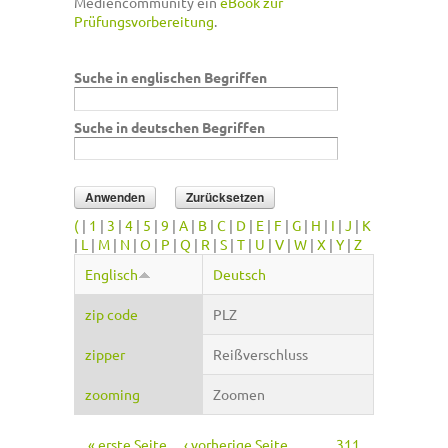
Mediencommunity ein
eBook zur
Prüfungsvorbereitung
.
Suche in englischen Begriffen
Suche in deutschen Begriffen
(
|
1
|
3
|
4
|
5
|
9
|
A
|
B
|
C
|
D
|
E
|
F
|
G
|
H
|
I
|
J
|
K
|
L
|
M
|
N
|
O
|
P
|
Q
|
R
|
S
|
T
|
U
|
V
|
W
|
X
|
Y
|
Z
Englisch
Deutsch
zip code
PLZ
zipper
Reißverschluss
zooming
Zoomen
« erste Seite
‹ vorherige Seite
…
311