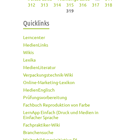
Seiten
312
313
314
315
316
317
318
319
Quicklinks
Lerncenter
MedienLinks
Wikis
Lexika
MedienLiteratur
Verpackungstechnik-Wiki
Online-Marketing-Lexikon
MedienEnglisch
Prüfungsvorbereitung
Fachbuch Reproduktion von Farbe
LernApp Einfach (Druck und Medien in
Einfacher Sprache
Fachpraktiker-Wiki
Branchensuche
Weiterbildungsinitiative DI