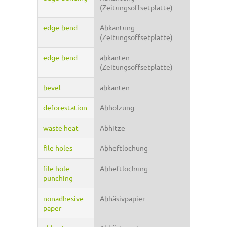
(Zeitungsoffsetplatte)
edge-bend
Abkantung
(Zeitungsoffsetplatte)
edge-bend
abkanten
(Zeitungsoffsetplatte)
bevel
abkanten
deforestation
Abholzung
waste heat
Abhitze
file holes
Abheftlochung
file hole
Abheftlochung
punching
nonadhesive
Abhäsivpapier
paper