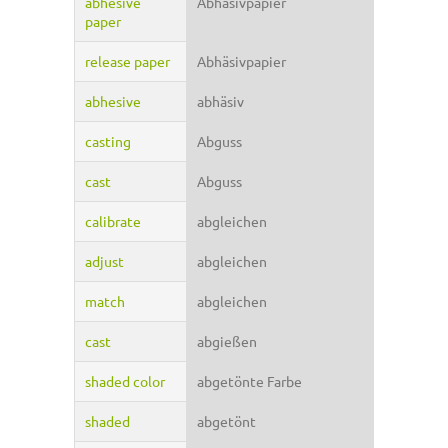
abhesive
Abhäsivpapier
paper
release paper
Abhäsivpapier
abhesive
abhäsiv
casting
Abguss
cast
Abguss
calibrate
abgleichen
adjust
abgleichen
match
abgleichen
cast
abgießen
shaded color
abgetönte Farbe
shaded
abgetönt