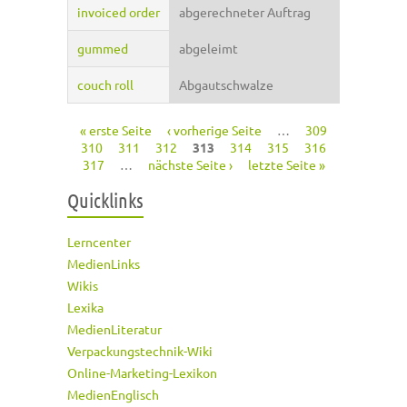
invoiced order
abgerechneter Auftrag
gummed
abgeleimt
couch roll
Abgautschwalze
« erste Seite
‹ vorherige Seite
…
309
Seiten
310
311
312
313
314
315
316
317
…
nächste Seite ›
letzte Seite »
Quicklinks
Lerncenter
MedienLinks
Wikis
Lexika
MedienLiteratur
Verpackungstechnik-Wiki
Online-Marketing-Lexikon
MedienEnglisch