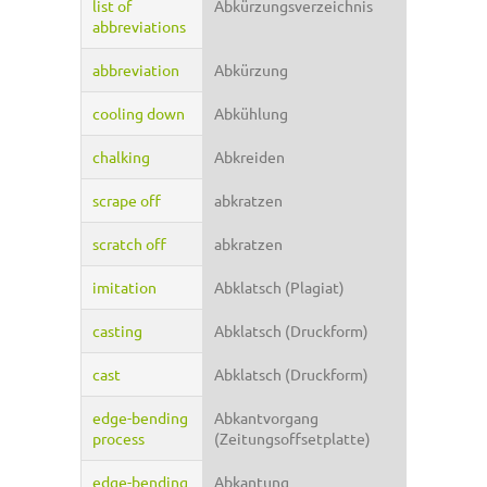
list of
Abkürzungsverzeichnis
abbreviations
abbreviation
Abkürzung
cooling down
Abkühlung
chalking
Abkreiden
scrape off
abkratzen
scratch off
abkratzen
imitation
Abklatsch (Plagiat)
casting
Abklatsch (Druckform)
cast
Abklatsch (Druckform)
edge-bending
Abkantvorgang
process
(Zeitungsoffsetplatte)
edge-bending
Abkantung