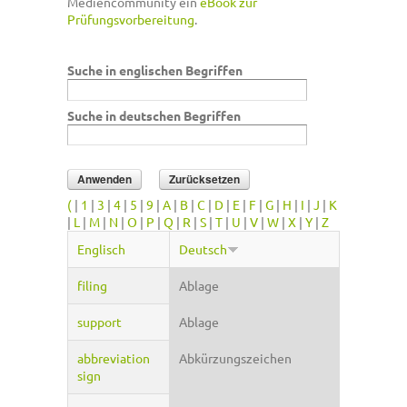
Mediencommunity ein
eBook zur
Prüfungsvorbereitung
.
Suche in englischen Begriffen
Suche in deutschen Begriffen
(
|
1
|
3
|
4
|
5
|
9
|
A
|
B
|
C
|
D
|
E
|
F
|
G
|
H
|
I
|
J
|
K
|
L
|
M
|
N
|
O
|
P
|
Q
|
R
|
S
|
T
|
U
|
V
|
W
|
X
|
Y
|
Z
Englisch
Deutsch
filing
Ablage
support
Ablage
abbreviation
Abkürzungszeichen
sign