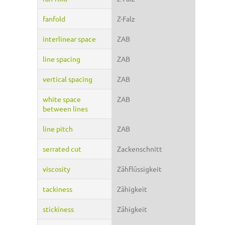
fanfold
Z-Falz
interlinear space
ZAB
line spacing
ZAB
vertical spacing
ZAB
white space
ZAB
between lines
line pitch
ZAB
serrated cut
Zackenschnitt
viscosity
Zähflüssigkeit
tackiness
Zähigkeit
stickiness
Zähigkeit