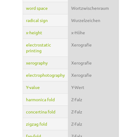
word space
Wortzwischenraum
radical sign
Wurzelzeichen
x-height
x-Höhe
electrostatic
Xerografie
printing
xerography
Xerografie
electrophotography
Xerografie
Y-value
Y-Wert
harmonica fold
Z-Falz
concertina fold
Z-Falz
zigzag fold
Z-Falz
fan-fold
Z-Falz