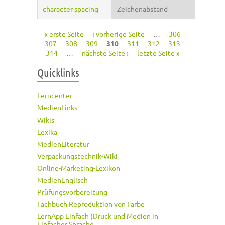
character spacing
Zeichenabstand
« erste Seite
‹ vorherige Seite
…
306
Seiten
307
308
309
310
311
312
313
314
…
nächste Seite ›
letzte Seite »
Quicklinks
Lerncenter
MedienLinks
Wikis
Lexika
MedienLiteratur
Verpackungstechnik-Wiki
Online-Marketing-Lexikon
MedienEnglisch
Prüfungsvorbereitung
Fachbuch Reproduktion von Farbe
LernApp Einfach (Druck und Medien in
Einfacher Sprache