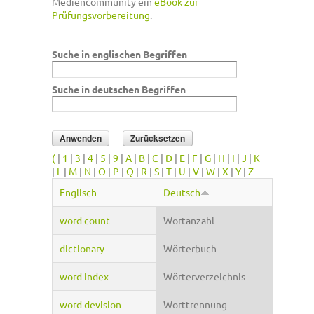
Mediencommunity ein
eBook zur
Prüfungsvorbereitung
.
Suche in englischen Begriffen
Suche in deutschen Begriffen
(
|
1
|
3
|
4
|
5
|
9
|
A
|
B
|
C
|
D
|
E
|
F
|
G
|
H
|
I
|
J
|
K
|
L
|
M
|
N
|
O
|
P
|
Q
|
R
|
S
|
T
|
U
|
V
|
W
|
X
|
Y
|
Z
Englisch
Deutsch
word count
Wortanzahl
dictionary
Wörterbuch
word index
Wörterverzeichnis
word devision
Worttrennung