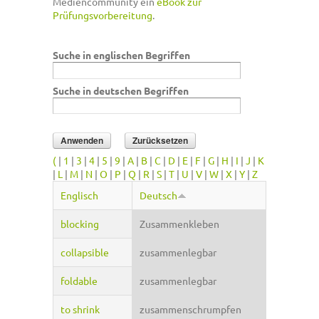
Mediencommunity ein
eBook zur
Prüfungsvorbereitung
.
Suche in englischen Begriffen
Suche in deutschen Begriffen
(
|
1
|
3
|
4
|
5
|
9
|
A
|
B
|
C
|
D
|
E
|
F
|
G
|
H
|
I
|
J
|
K
|
L
|
M
|
N
|
O
|
P
|
Q
|
R
|
S
|
T
|
U
|
V
|
W
|
X
|
Y
|
Z
Englisch
Deutsch
blocking
Zusammenkleben
collapsible
zusammenlegbar
foldable
zusammenlegbar
to shrink
zusammenschrumpfen