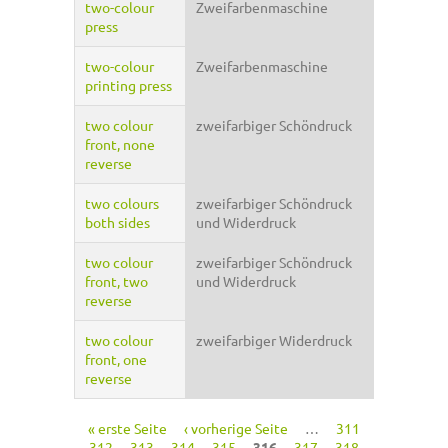
two-colour
Zweifarbenmaschine
press
two-colour
Zweifarbenmaschine
printing press
two colour
zweifarbiger Schöndruck
front, none
reverse
two colours
zweifarbiger Schöndruck
both sides
und Widerdruck
two colour
zweifarbiger Schöndruck
front, two
und Widerdruck
reverse
two colour
zweifarbiger Widerdruck
front, one
reverse
« erste Seite
‹ vorherige Seite
…
311
Seiten
312
313
314
315
316
317
318