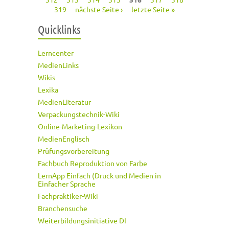
319
nächste Seite ›
letzte Seite »
Quicklinks
Lerncenter
MedienLinks
Wikis
Lexika
MedienLiteratur
Verpackungstechnik-Wiki
Online-Marketing-Lexikon
MedienEnglisch
Prüfungsvorbereitung
Fachbuch Reproduktion von Farbe
LernApp Einfach (Druck und Medien in
Einfacher Sprache
Fachpraktiker-Wiki
Branchensuche
Weiterbildungsinitiative DI