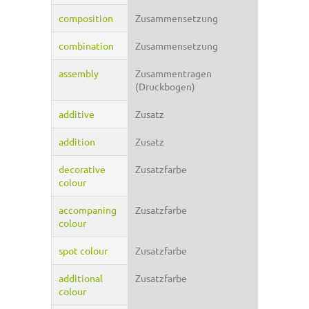
composition
Zusammensetzung
combination
Zusammensetzung
assembly
Zusammentragen
(Druckbogen)
additive
Zusatz
addition
Zusatz
decorative
Zusatzfarbe
colour
accompaning
Zusatzfarbe
colour
spot colour
Zusatzfarbe
additional
Zusatzfarbe
colour