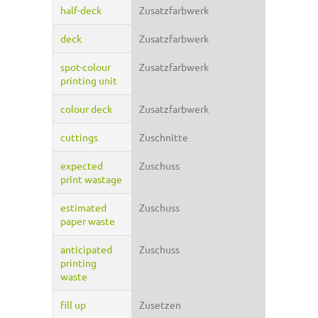
half-deck
Zusatzfarbwerk
deck
Zusatzfarbwerk
spot-colour
Zusatzfarbwerk
printing unit
colour deck
Zusatzfarbwerk
cuttings
Zuschnitte
expected
Zuschuss
print wastage
estimated
Zuschuss
paper waste
anticipated
Zuschuss
printing
waste
fill up
Zusetzen