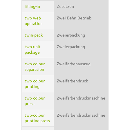
filling-in
Zusetzen
two-web
Zwei-Bahn-Betrieb
operation
twin-pack
Zweierpackung
two-unit
Zweierpackung
package
two-colour
Zweifarbenauszug
separation
two-colour
Zweifarbendruck
printing
two-colour
Zweifarbendruckmaschine
press
two-colour
Zweifarbendruckmaschine
printing press