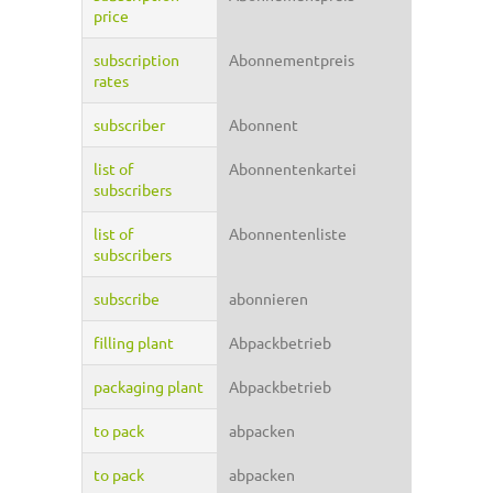
price
subscription
Abonnementpreis
rates
subscriber
Abonnent
list of
Abonnentenkartei
subscribers
list of
Abonnentenliste
subscribers
subscribe
abonnieren
filling plant
Abpackbetrieb
packaging plant
Abpackbetrieb
to pack
abpacken
to pack
abpacken