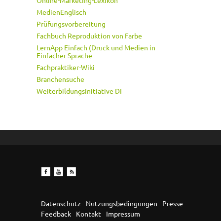
Online-Marketing-Lexikon
MedienEnglisch
Prüfungsvorbereitung
Fachbuch Reproduktion von Farbe
LernApp Einfach (Druck und Medien in
Einfacher Sprache
Fachpraktiker-Wiki
Branchensuche
Weiterbildungsinitiative DI
Datenschutz
Nutzungsbedingungen
Presse
Feedback
Kontakt
Impressum