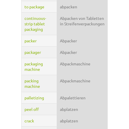
to package
abpacken
continuous-
Abpacken von Tabletten
strip tablet
in Streifenverpackungen
packaging
packer
Abpacker
packager
Abpacker
packaging
Abpackmaschine
machine
packing
Abpackmaschine
machine
palletizing
Abpalettieren
peel off
abplatzen
crack
abplatzen