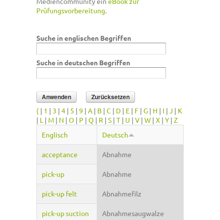
Mediencommunity ein
eBook zur
Prüfungsvorbereitung
.
Suche in englischen Begriffen
Suche in deutschen Begriffen
(
|
1
|
3
|
4
|
5
|
9
|
A
|
B
|
C
|
D
|
E
|
F
|
G
|
H
|
I
|
J
|
K
|
L
|
M
|
N
|
O
|
P
|
Q
|
R
|
S
|
T
|
U
|
V
|
W
|
X
|
Y
|
Z
Englisch
Deutsch
acceptance
Abnahme
pick-up
Abnahme
pick-up felt
Abnahmefilz
pick-up suction
Abnahmesaugwalze