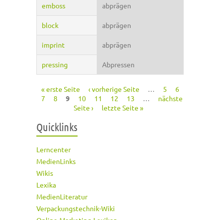
emboss
abprägen
block
abprägen
imprint
abprägen
pressing
Abpressen
« erste Seite
‹ vorherige Seite
…
5
6
Seiten
7
8
9
10
11
12
13
…
nächste
Seite ›
letzte Seite »
Quicklinks
Lerncenter
MedienLinks
Wikis
Lexika
MedienLiteratur
Verpackungstechnik-Wiki