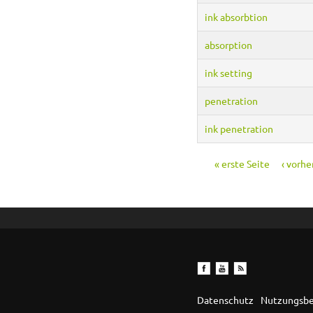
ink absorbtion
absorption
ink setting
penetration
ink penetration
« erste Seite
‹ vorhe
Seiten
Datenschutz
Nutzungsb