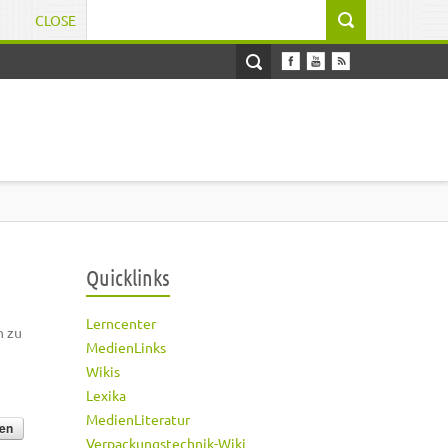
CLOSE
Suchformular
Quicklinks
Lerncenter
h zu
MedienLinks
Wikis
Lexika
MedienLiteratur
Verpackungstechnik-Wiki