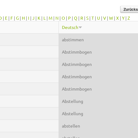
D
|
E
|
F
|
G
|
H
|
I
|
J
|
K
|
L
|
M
|
N
|
O
|
P
|
Q
|
R
|
S
|
T
|
U
|
V
|
W
|
X
|
Y
|
Z
Deutsch
abstimmen
Abstimmbogen
Abstimmbogen
Abstimmbogen
Abstimmbogen
Abstellung
Abstellung
abstellen
abstellen