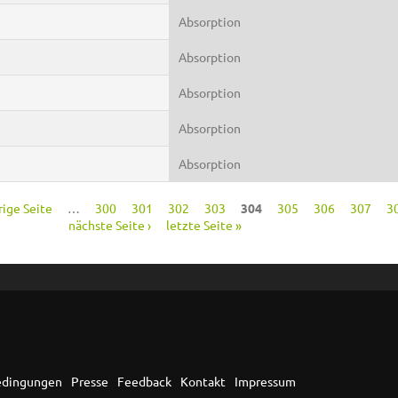
Absorption
Absorption
Absorption
Absorption
Absorption
rige Seite
…
300
301
302
303
304
305
306
307
3
nächste Seite ›
letzte Seite »
edingungen
Presse
Feedback
Kontakt
Impressum