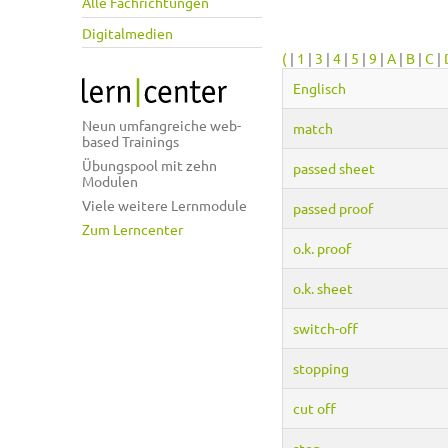
Alle Fachrichtungen
Digitalmedien
(
|
1
|
3
|
4
|
5
|
9
|
A
|
B
|
C
|
Englisch
Neun umfangreiche web-
match
based Trainings
Übungspool mit zehn
passed sheet
Modulen
Viele weitere Lernmodule
passed proof
Zum Lerncenter
o.k. proof
o.k. sheet
switch-off
stopping
cut off
stop