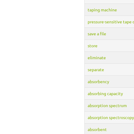
taping machine
pressure-sensitive tape
save a file
store
eliminate
separate
absorbency
absorbing capacity
absorption spectrum
absorption spectroscopy
absorbent