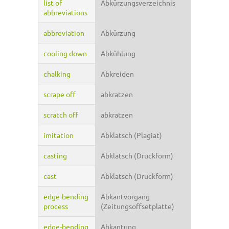
list of
Abkürzungsverzeichnis
abbreviations
abbreviation
Abkürzung
cooling down
Abkühlung
chalking
Abkreiden
scrape off
abkratzen
scratch off
abkratzen
imitation
Abklatsch (Plagiat)
casting
Abklatsch (Druckform)
cast
Abklatsch (Druckform)
edge-bending
Abkantvorgang
process
(Zeitungsoffsetplatte)
edge-bending
Abkantung