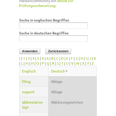
Mediencommunity ein
eBook zur
Prüfungsvorbereitung
.
Suche in englischen Begriffen
Suche in deutschen Begriffen
(
|
1
|
3
|
4
|
5
|
9
|
A
|
B
|
C
|
D
|
E
|
F
|
G
|
H
|
I
|
J
|
K
|
L
|
M
|
N
|
O
|
P
|
Q
|
R
|
S
|
T
|
U
|
V
|
W
|
X
|
Y
|
Z
Englisch
Deutsch
filing
Ablage
support
Ablage
abbreviation
Abkürzungszeichen
sign