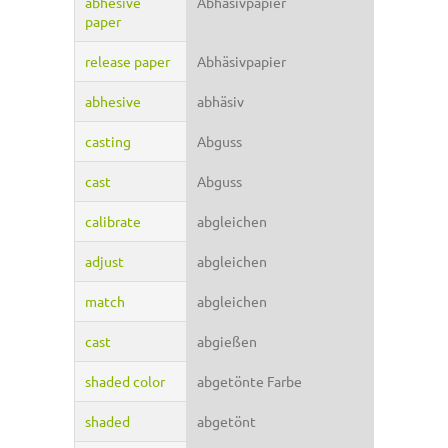
abhesive
Abhäsivpapier
paper
release paper
Abhäsivpapier
abhesive
abhäsiv
casting
Abguss
cast
Abguss
calibrate
abgleichen
adjust
abgleichen
match
abgleichen
cast
abgießen
shaded color
abgetönte Farbe
shaded
abgetönt