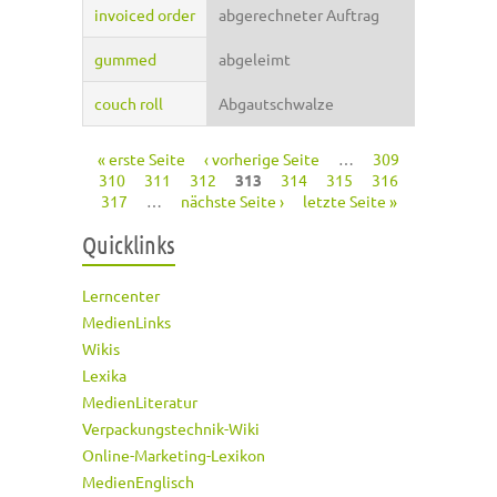
invoiced order
abgerechneter Auftrag
gummed
abgeleimt
couch roll
Abgautschwalze
« erste Seite
‹ vorherige Seite
…
309
Seiten
310
311
312
313
314
315
316
317
…
nächste Seite ›
letzte Seite »
Quicklinks
Lerncenter
MedienLinks
Wikis
Lexika
MedienLiteratur
Verpackungstechnik-Wiki
Online-Marketing-Lexikon
MedienEnglisch