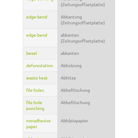
(Zeitungsoffsetplatte)
edge-bend
Abkantung
(Zeitungsoffsetplatte)
edge-bend
abkanten
(Zeitungsoffsetplatte)
bevel
abkanten
deforestation
Abholzung
waste heat
Abhitze
file holes
Abheftlochung
file hole
Abheftlochung
punching
nonadhesive
Abhäsivpapier
paper