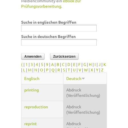
Mediencommunity ein
eBook zur
Prüfungsvorbereitung
.
Suche in englischen Begriffen
Suche in deutschen Begriffen
(
|
1
|
3
|
4
|
5
|
9
|
A
|
B
|
C
|
D
|
E
|
F
|
G
|
H
|
I
|
J
|
K
|
L
|
M
|
N
|
O
|
P
|
Q
|
R
|
S
|
T
|
U
|
V
|
W
|
X
|
Y
|
Z
Englisch
Deutsch
printing
Abdruck
(Veröffentlichung)
reproduction
Abdruck
(Veröffentlichung)
reprint
Abdruck