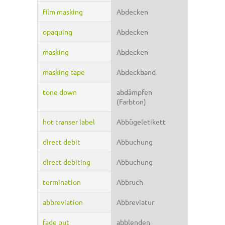
film masking
Abdecken
opaquing
Abdecken
masking
Abdecken
masking tape
Abdeckband
tone down
abdämpfen
(Farbton)
hot transer label
Abbügeletikett
direct debit
Abbuchung
direct debiting
Abbuchung
termination
Abbruch
abbreviation
Abbreviatur
fade out
abblenden