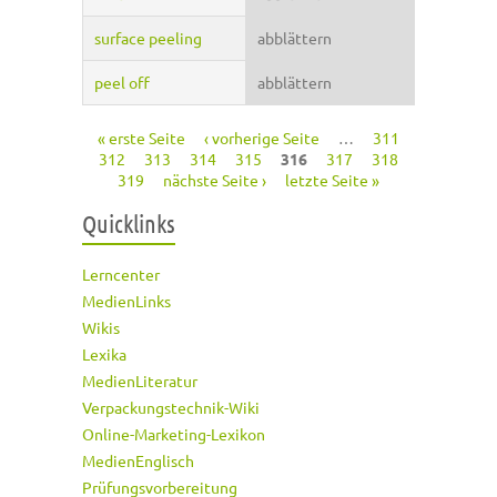
surface peeling
abblättern
peel off
abblättern
« erste Seite
‹ vorherige Seite
…
311
Seiten
312
313
314
315
316
317
318
319
nächste Seite ›
letzte Seite »
Quicklinks
Lerncenter
MedienLinks
Wikis
Lexika
MedienLiteratur
Verpackungstechnik-Wiki
Online-Marketing-Lexikon
MedienEnglisch
Prüfungsvorbereitung