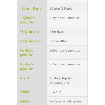
120 gsm Papier
80 g/m^2 Papier
3-cylinder
3-Zylinder-Bauweise
principle
48 1/cm screen
48er Raster
48 1/cm screen
Raster, 48er
5-cylinder
5-Zylinder-Bauweise
principle
9-cylinder
9-Zylinder-Bauweise
principle
A to D
Analog-Digital-
Umwandlung
A-flute
A-Welle
A-flute
Wellpappenart, grobe