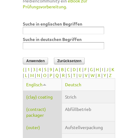
Mediencommunity ein
eBook zur
Prüfungsvorbereitung
.
Suche in englischen Begriffen
Suche in deutschen Begriffen
(
|
1
|
3
|
4
|
5
|
9
|
A
|
B
|
C
|
D
|
E
|
F
|
G
|
H
|
I
|
J
|
K
|
L
|
M
|
N
|
O
|
P
|
Q
|
R
|
S
|
T
|
U
|
V
|
W
|
X
|
Y
|
Z
Englisch
Deutsch
(clay) coating
Strich
(contract)
Abfüllbetrieb
packager
(outer)
Aufstellverpackung