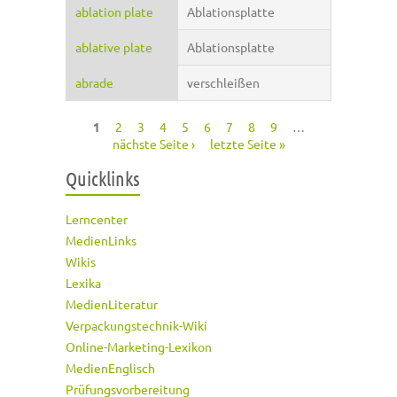
ablation plate
Ablationsplatte
ablative plate
Ablationsplatte
abrade
verschleißen
1
2
3
4
5
6
7
8
9
…
Seiten
nächste Seite ›
letzte Seite »
Quicklinks
Lerncenter
MedienLinks
Wikis
Lexika
MedienLiteratur
Verpackungstechnik-Wiki
Online-Marketing-Lexikon
MedienEnglisch
Prüfungsvorbereitung