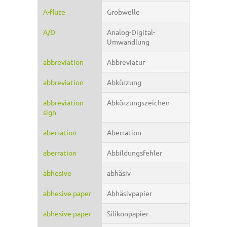
A-flute
Grobwelle
A/D
Analog-Digital-
Umwandlung
abbreviation
Abbreviatur
abbreviation
Abkürzung
abbreviation
Abkürzungszeichen
sign
aberration
Aberration
aberration
Abbildungsfehler
abhesive
abhäsiv
abhesive paper
Abhäsivpapier
abhesive paper
Silikonpapier